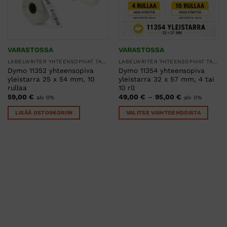
VARASTOSSA
VARASTOSSA
LABELWRITER YHTEENSOPIVAT TARRARULLAT
LABELWRITER YHTEENSOPIVAT TARRARULLAT
Dymo 11352 yhteensopiva
Dymo 11354 yhteensopiva
yleistarra 25 x 54 mm, 10
yleistarra 32 x 57 mm, 4 tai
rullaa
10 rll
Hintaluokka:
59,00
€
49,00
€
–
95,00
€
alv 0%
alv 0%
49,00 €
-
LISÄÄ OSTOSKORIIN
VALITSE VAIHTOEHDOISTA
95,00 €
Tällä
tuotteella
on
useampi
muunnelma.
Voit
tehdä
valinnat
tuotteen
sivulla.