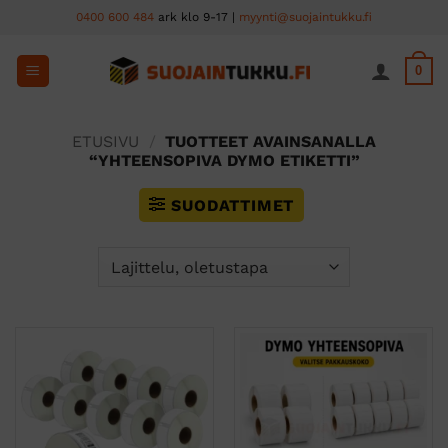
Skip
0400 600 484
ark klo 9-17 |
myynti@suojaintukku.fi
to
content
0
ETUSIVU
/
TUOTTEET AVAINSANALLA
“YHTEENSOPIVA DYMO ETIKETTI”
SUODATTIMET