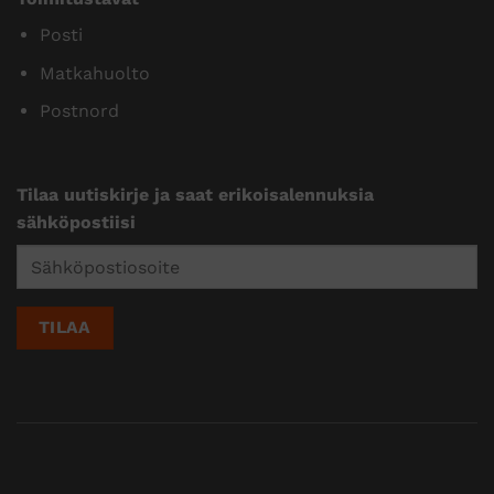
Posti
Matkahuolto
Postnord
Tilaa uutiskirje ja saat erikoisalennuksia
sähköpostiisi