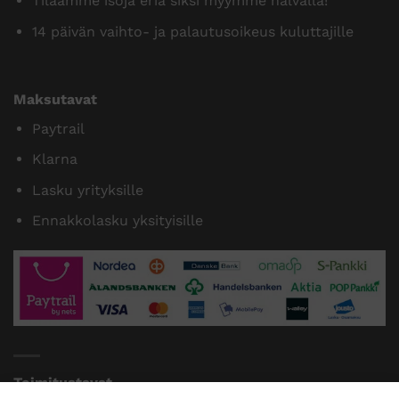
Tilaamme isoja eriä siksi myymme halvalla!
14 päivän vaihto- ja palautusoikeus kuluttajille
Maksutavat
Paytrail
Klarna
Lasku yrityksille
Ennakkolasku yksityisille
Toimitustavat