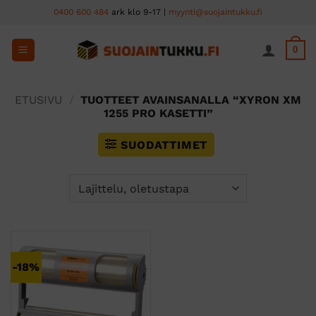
Skip
0400 600 484
ark klo 9-17 |
myynti@suojaintukku.fi
to
content
0
ETUSIVU
/
TUOTTEET AVAINSANALLA “XYRON XM
1255 PRO KASETTI”
SUODATTIMET
-18%