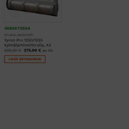
VARASTOSSA
KYLMÄLAMINOINTI
Xyron Pro 1250/1255
kylmälaminointirulla, A3
Alkuperäinen
Nykyinen
335,00
€
275,00
€
alv 0%
hinta
hinta
oli:
on:
LISÄÄ OSTOSKORIIN
335,00 €.
275,00 €.