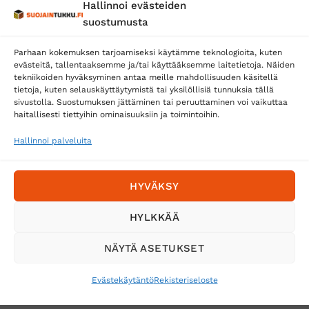
Hallinnoi evästeiden
Posti
suostumusta
Matkahuolto
Parhaan kokemuksen tarjoamiseksi käytämme teknologioita, kuten
Postnord
evästeitä, tallentaaksemme ja/tai käyttääksemme laitetietoja. Näiden
tekniikoiden hyväksyminen antaa meille mahdollisuuden käsitellä
tietoja, kuten selauskäyttäytymistä tai yksilöllisiä tunnuksia tällä
sivustolla. Suostumuksen jättäminen tai peruuttaminen voi vaikuttaa
Tilaa uutiskirje ja saat erikoisalennuksia
haitallisesti tiettyihin ominaisuuksiin ja toimintoihin.
sähköpostiisi
Hallinnoi palveluita
HYVÄKSY
HYLKKÄÄ
NÄYTÄ ASETUKSET
Evästekäytäntö
Rekisteriseloste