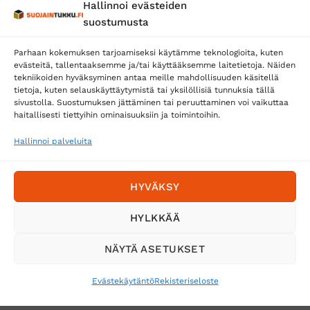
Hallinnoi evästeiden
Posti
suostumusta
Matkahuolto
Parhaan kokemuksen tarjoamiseksi käytämme teknologioita, kuten
Postnord
evästeitä, tallentaaksemme ja/tai käyttääksemme laitetietoja. Näiden
tekniikoiden hyväksyminen antaa meille mahdollisuuden käsitellä
tietoja, kuten selauskäyttäytymistä tai yksilöllisiä tunnuksia tällä
sivustolla. Suostumuksen jättäminen tai peruuttaminen voi vaikuttaa
Tilaa uutiskirje ja saat erikoisalennuksia
haitallisesti tiettyihin ominaisuuksiin ja toimintoihin.
sähköpostiisi
Hallinnoi palveluita
HYVÄKSY
HYLKKÄÄ
NÄYTÄ ASETUKSET
Evästekäytäntö
Rekisteriseloste