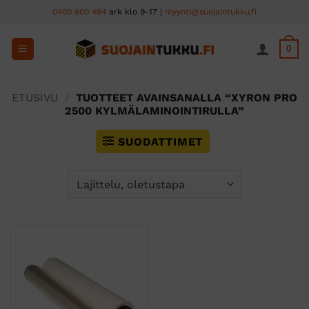
Skip
0400 600 484
ark klo 9-17 |
myynti@suojaintukku.fi
to
content
0
ETUSIVU
/
TUOTTEET AVAINSANALLA “XYRON PRO
2500 KYLMÄLAMINOINTIRULLA”
SUODATTIMET