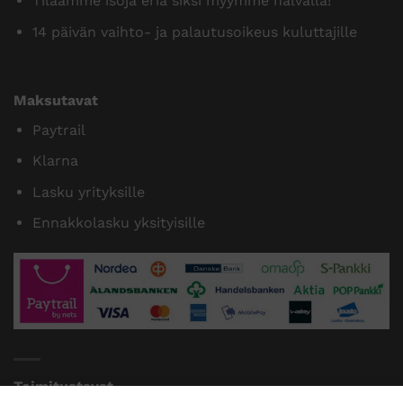
Tilaamme isoja eriä siksi myymme halvalla!
14 päivän vaihto- ja palautusoikeus kuluttajille
Maksutavat
Paytrail
Klarna
Lasku yrityksille
Ennakkolasku yksityisille
Toimitustavat