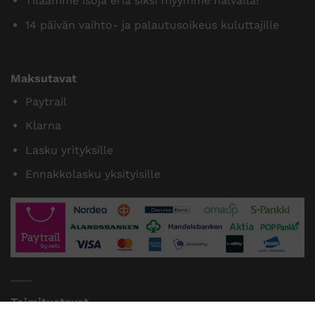
Tilaamme isoja eriä siksi myymme halvalla!
14 päivän vaihto- ja palautusoikeus kuluttajille
Maksutavat
Paytrail
Klarna
Lasku yrityksille
Ennakkolasku yksityisille
Toimitustavat