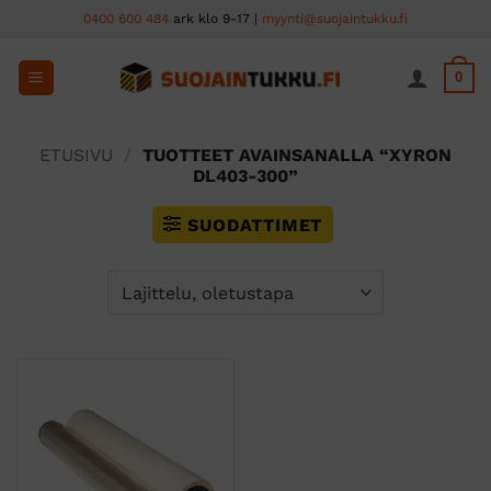
Skip
0400 600 484
ark klo 9-17 |
myynti@suojaintukku.fi
to
content
0
ETUSIVU
/
TUOTTEET AVAINSANALLA “XYRON
DL403-300”
SUODATTIMET