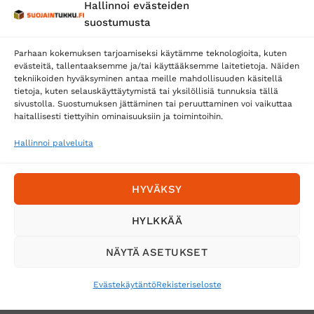
Hallinnoi evästeiden
Posti
suostumusta
Matkahuolto
Parhaan kokemuksen tarjoamiseksi käytämme teknologioita, kuten
Postnord
evästeitä, tallentaaksemme ja/tai käyttääksemme laitetietoja. Näiden
tekniikoiden hyväksyminen antaa meille mahdollisuuden käsitellä
tietoja, kuten selauskäyttäytymistä tai yksilöllisiä tunnuksia tällä
sivustolla. Suostumuksen jättäminen tai peruuttaminen voi vaikuttaa
Tilaa uutiskirje ja saat erikoisalennuksia
haitallisesti tiettyihin ominaisuuksiin ja toimintoihin.
sähköpostiisi
Hallinnoi palveluita
HYVÄKSY
HYLKKÄÄ
NÄYTÄ ASETUKSET
Evästekäytäntö
Rekisteriseloste