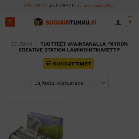
Skip
0400 600 484
ark klo 9-17 |
myynti@suojaintukku.fi
to
content
0
ETUSIVU
/
TUOTTEET AVAINSANALLA “XYRON
CREATIVE STATION LAMINOINTIKASETTI”
SUODATTIMET