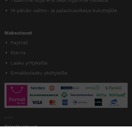
Tilaamme isoja eriä siksi myymme halvalla!
14 päivän vaihto- ja palautusoikeus kuluttajille
Maksutavat
Paytrail
Klarna
Lasku yrityksille
Ennakkolasku yksityisille
Toimitustavat