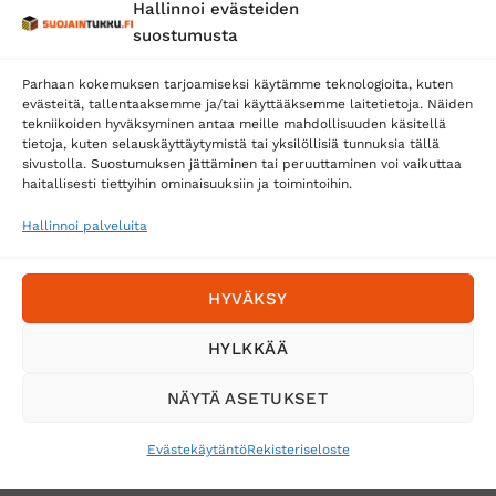
Hallinnoi evästeiden
Posti
suostumusta
Matkahuolto
Parhaan kokemuksen tarjoamiseksi käytämme teknologioita, kuten
Postnord
evästeitä, tallentaaksemme ja/tai käyttääksemme laitetietoja. Näiden
tekniikoiden hyväksyminen antaa meille mahdollisuuden käsitellä
tietoja, kuten selauskäyttäytymistä tai yksilöllisiä tunnuksia tällä
sivustolla. Suostumuksen jättäminen tai peruuttaminen voi vaikuttaa
Tilaa uutiskirje ja saat erikoisalennuksia
haitallisesti tiettyihin ominaisuuksiin ja toimintoihin.
sähköpostiisi
Hallinnoi palveluita
HYVÄKSY
HYLKKÄÄ
NÄYTÄ ASETUKSET
Evästekäytäntö
Rekisteriseloste