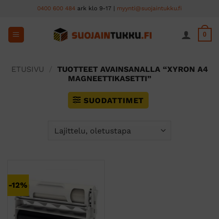
Skip
0400 600 484
ark klo 9-17 |
myynti@suojaintukku.fi
to
content
0
ETUSIVU
/
TUOTTEET AVAINSANALLA “XYRON A4
MAGNEETTIKASETTI”
SUODATTIMET
-12%