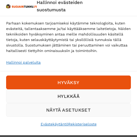
Hallinnoi evästeiden
Posti
suostumusta
Matkahuolto
Parhaan kokemuksen tarjoamiseksi käytämme teknologioita, kuten
Postnord
evästeitä, tallentaaksemme ja/tai käyttääksemme laitetietoja. Näiden
tekniikoiden hyväksyminen antaa meille mahdollisuuden käsitellä
tietoja, kuten selauskäyttäytymistä tai yksilöllisiä tunnuksia tällä
sivustolla. Suostumuksen jättäminen tai peruuttaminen voi vaikuttaa
Tilaa uutiskirje ja saat erikoisalennuksia
haitallisesti tiettyihin ominaisuuksiin ja toimintoihin.
sähköpostiisi
Hallinnoi palveluita
HYVÄKSY
HYLKKÄÄ
NÄYTÄ ASETUKSET
Evästekäytäntö
Rekisteriseloste