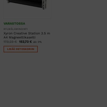
VARASTOSSA
KYLMÄLAMINOINTI
Xyron Creative Station 3.5 m
A4 Magneettikasetti
Alkuperäinen
Nykyinen
173,23
€
152,73
€
alv 0%
hinta
hinta
oli:
on:
LISÄÄ OSTOSKORIIN
173,23 €.
152,73 €.