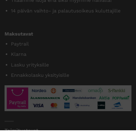
Tilaamme isoja eriä siksi myymme halvalla!
14 päivän vaihto- ja palautusoikeus kuluttajille
Maksutavat
Paytrail
Klarna
Lasku yrityksille
Ennakkolasku yksityisille
Toimitustavat