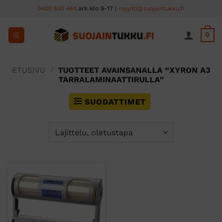
Skip
0400 600 484
ark klo 9-17 |
myynti@suojaintukku.fi
to
content
0
ETUSIVU
/
TUOTTEET AVAINSANALLA “XYRON A3
TARRALAMINAATTIRULLA”
SUODATTIMET