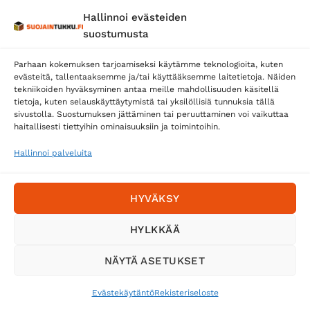
Hallinnoi evästeiden
Posti
suostumusta
Matkahuolto
Parhaan kokemuksen tarjoamiseksi käytämme teknologioita, kuten
Postnord
evästeitä, tallentaaksemme ja/tai käyttääksemme laitetietoja. Näiden
tekniikoiden hyväksyminen antaa meille mahdollisuuden käsitellä
tietoja, kuten selauskäyttäytymistä tai yksilöllisiä tunnuksia tällä
sivustolla. Suostumuksen jättäminen tai peruuttaminen voi vaikuttaa
Tilaa uutiskirje ja saat erikoisalennuksia
haitallisesti tiettyihin ominaisuuksiin ja toimintoihin.
sähköpostiisi
Hallinnoi palveluita
HYVÄKSY
HYLKKÄÄ
NÄYTÄ ASETUKSET
Evästekäytäntö
Rekisteriseloste