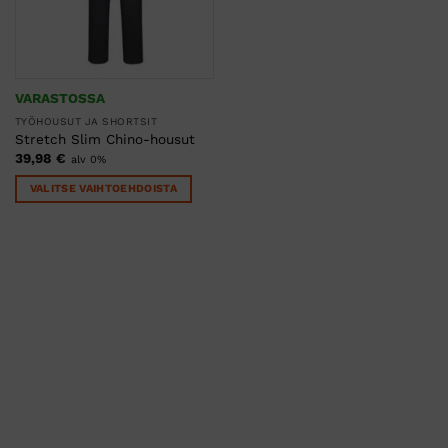
VARASTOSSA
TYÖHOUSUT JA SHORTSIT
Stretch Slim Chino-housut
39,98
€
alv 0%
VALITSE VAIHTOEHDOISTA
Tällä
tuotteella
on
useampi
muunnelma.
Voit
tehdä
valinnat
tuotteen
sivulla.