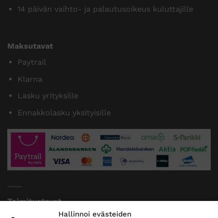
14 päivän vaihto- ja palautusoikeus kuluttajille
Maksutavat
Paytrail
Klarna
Lasku yrityksille
Ennakkolasku yksityisille
Toimitustavat
Hallinnoi evästeiden
Posti