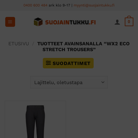
Skip
0400 600 484
ark klo 9-17 |
myynti@suojaintukku.fi
to
content
0
ETUSIVU
/
TUOTTEET AVAINSANALLA “WX2 ECO
STRETCH TROUSERS”
SUODATTIMET