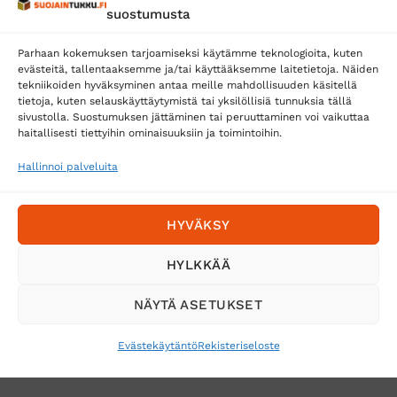
suostumusta
Matkahuolto
Parhaan kokemuksen tarjoamiseksi käytämme teknologioita, kuten
Postnord
evästeitä, tallentaaksemme ja/tai käyttääksemme laitetietoja. Näiden
tekniikoiden hyväksyminen antaa meille mahdollisuuden käsitellä
tietoja, kuten selauskäyttäytymistä tai yksilöllisiä tunnuksia tällä
sivustolla. Suostumuksen jättäminen tai peruuttaminen voi vaikuttaa
Tilaa uutiskirje ja saat erikoisalennuksia
haitallisesti tiettyihin ominaisuuksiin ja toimintoihin.
sähköpostiisi
Hallinnoi palveluita
HYVÄKSY
HYLKKÄÄ
NÄYTÄ ASETUKSET
Evästekäytäntö
Rekisteriseloste
VERKKOKAUPAN TOIMITUSEHDOT
TUOTEPALAUTUS