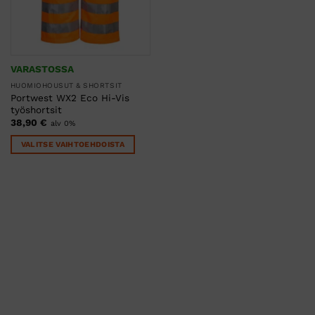
VARASTOSSA
HUOMIOHOUSUT & SHORTSIT
Portwest WX2 Eco Hi-Vis
työshortsit
38,90
€
alv 0%
VALITSE VAIHTOEHDOISTA
Tällä
tuotteella
on
useampi
muunnelma.
Voit
tehdä
valinnat
tuotteen
sivulla.