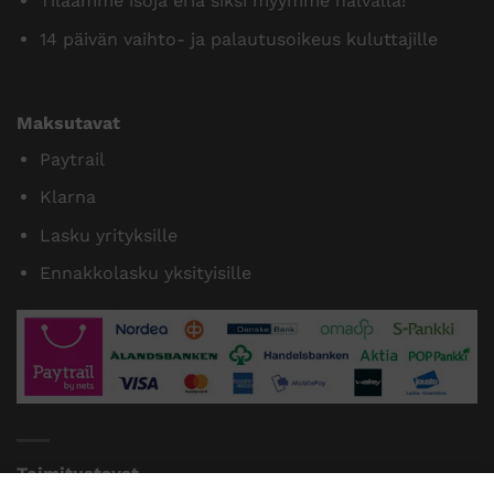
Tilaamme isoja eriä siksi myymme halvalla!
14 päivän vaihto- ja palautusoikeus kuluttajille
Maksutavat
Paytrail
Klarna
Lasku yrityksille
Ennakkolasku yksityisille
Toimitustavat