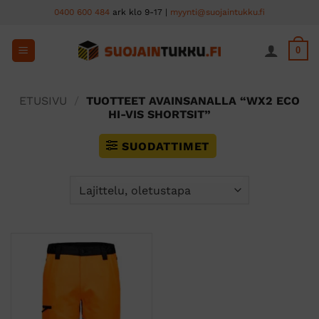
Skip
0400 600 484
ark klo 9-17 |
myynti@suojaintukku.fi
to
content
0
ETUSIVU
/
TUOTTEET AVAINSANALLA “WX2 ECO
HI-VIS SHORTSIT”
SUODATTIMET