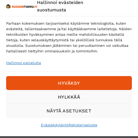
Hallinnoi evästeiden
Posti
suostumusta
Matkahuolto
Parhaan kokemuksen tarjoamiseksi käytämme teknologioita, kuten
Postnord
evästeitä, tallentaaksemme ja/tai käyttääksemme laitetietoja. Näiden
tekniikoiden hyväksyminen antaa meille mahdollisuuden käsitellä
tietoja, kuten selauskäyttäytymistä tai yksilöllisiä tunnuksia tällä
sivustolla. Suostumuksen jättäminen tai peruuttaminen voi vaikuttaa
Tilaa uutiskirje ja saat erikoisalennuksia
haitallisesti tiettyihin ominaisuuksiin ja toimintoihin.
sähköpostiisi
Hallinnoi palveluita
HYVÄKSY
HYLKKÄÄ
NÄYTÄ ASETUKSET
Evästekäytäntö
Rekisteriseloste