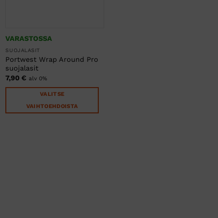
VARASTOSSA
SUOJALASIT
Portwest Wrap Around Pro
suojalasit
7,90
€
alv 0%
VALITSE
VAIHTOEHDOISTA
Tällä
tuotteella
on
useampi
muunnelma.
Voit
tehdä
valinnat
tuotteen