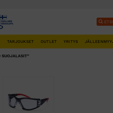
T
TARJOUKSET
OUTLET
YRITYS
JÄLLEENMYY
 SUOJALASIT”