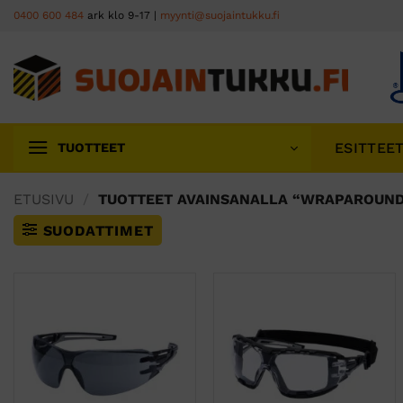
Skip
0400 600 484
ark klo 9-17 |
myynti@suojaintukku.fi
to
content
ESITTEE
TUOTTEET
ETUSIVU
/
TUOTTEET AVAINSANALLA “WRAPAROUND
SUODATTIMET