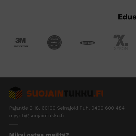
sivulla.
sivulla.
Edus
Pajantie B 18, 60100 Seinäjoki Puh.
0400 600 484
myynti@suojaintukku.fi
Miksi ostaa meiltä?