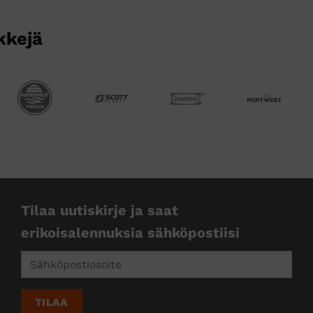
kkejä
Tilaa uutiskirje ja saat
erikoisalennuksia sähköpostiisi