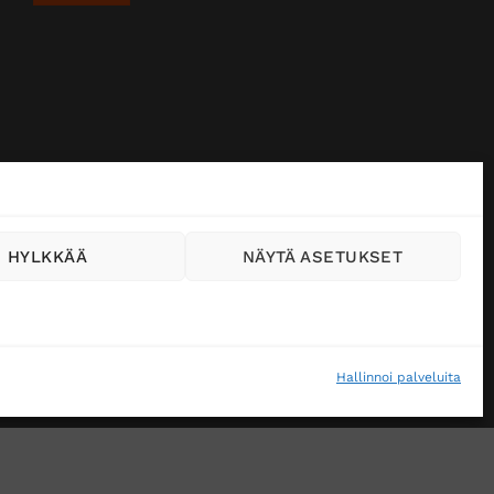
HYLKKÄÄ
NÄYTÄ ASETUKSET
Hallinnoi palveluita
VÄSTEKÄYTÄNTÖ (EU)
MUUTA EVÄSTEASETUKSIA