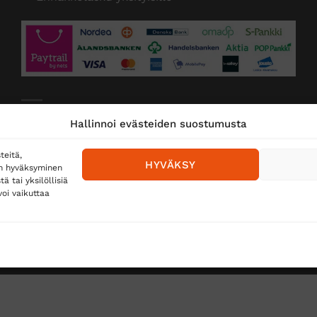
Toimitustavat
Hallinnoi evästeiden suostumusta
Posti
teitä,
HYVÄKSY
en hyväksyminen
Matkahuolto
 tai yksilöllisiä
oi vaikuttaa
Postnord
TUS
TÖIHIN SUOJAINTUKKUUN?
REKISTERISELOSTE
E