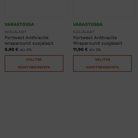
VARASTOSSA
VARASTOSSA
SUOJALASIT
SUOJALASIT
Portwest Anthracite
Portwest Anthracite
wraparound suojalasit
Wraparound suojalasit
8,90
€
11,90
€
alv 0%
alv 0%
VALITSE
VALITSE
VAIHTOEHDOISTA
VAIHTOEHDOISTA
Tällä
Tällä
tuotteella
tuotteella
on
on
useampi
useampi
muunnelma.
muunnelma.
Voit
Voit
tehdä
tehdä
valinnat
valinnat
tuotteen
tuotteen