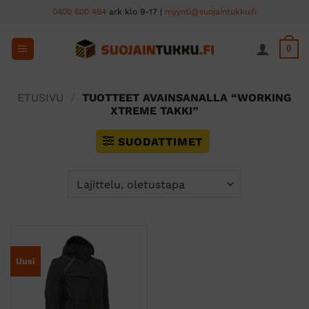
Skip
0400 600 484
ark klo 9-17 |
myynti@suojaintukku.fi
to
content
0
ETUSIVU
/
TUOTTEET AVAINSANALLA “WORKING
XTREME TAKKI”
SUODATTIMET
Uusi