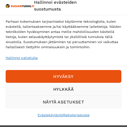
Hallinnoi evästeiden
Posti
suostumusta
Matkahuolto
Parhaan kokemuksen tarjoamiseksi käytämme teknologioita, kuten
Postnord
evästeitä, tallentaaksemme ja/tai käyttääksemme laitetietoja. Näiden
tekniikoiden hyväksyminen antaa meille mahdollisuuden käsitellä
tietoja, kuten selauskäyttäytymistä tai yksilöllisiä tunnuksia tällä
sivustolla. Suostumuksen jättäminen tai peruuttaminen voi vaikuttaa
Tilaa uutiskirje ja saat erikoisalennuksia
haitallisesti tiettyihin ominaisuuksiin ja toimintoihin.
sähköpostiisi
Hallinnoi palveluita
HYVÄKSY
HYLKKÄÄ
NÄYTÄ ASETUKSET
Evästekäytäntö
Rekisteriseloste