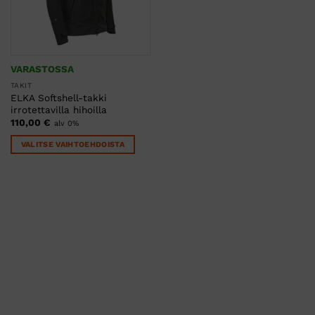
VARASTOSSA
TAKIT
ELKA Softshell-takki
irrotettavilla hihoilla
110,00
€
alv 0%
VALITSE VAIHTOEHDOISTA
Tällä
tuotteella
on
useampi
muunnelma.
Voit
tehdä
valinnat
tuotteen
sivulla.