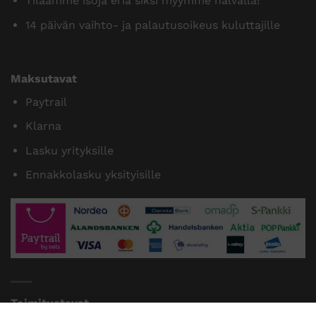
Tilaamme isoja eriä siksi myymme halvalla!
14 päivän vaihto- ja palautusoikeus kuluttajille
Maksutavat
Paytrail
Klarna
Lasku yrityksille
Ennakkolasku yksityisille
Toimitustavat