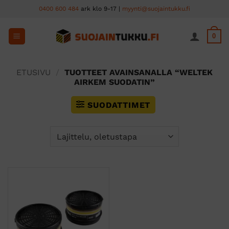
Skip
0400 600 484
ark klo 9-17 |
myynti@suojaintukku.fi
to
content
0
ETUSIVU
/
TUOTTEET AVAINSANALLA “WELTEK
AIRKEM SUODATIN”
SUODATTIMET