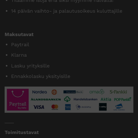
Tilaamme isoja eriä siksi myymme halvalla!
14 päivän vaihto- ja palautusoikeus kuluttajille
Maksutavat
Paytrail
Klarna
Lasku yrityksille
Ennakkolasku yksityisille
Toimitustavat