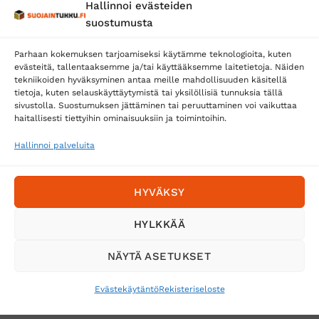
Hallinnoi evästeiden
Posti
suostumusta
Matkahuolto
Parhaan kokemuksen tarjoamiseksi käytämme teknologioita, kuten
Postnord
evästeitä, tallentaaksemme ja/tai käyttääksemme laitetietoja. Näiden
tekniikoiden hyväksyminen antaa meille mahdollisuuden käsitellä
tietoja, kuten selauskäyttäytymistä tai yksilöllisiä tunnuksia tällä
sivustolla. Suostumuksen jättäminen tai peruuttaminen voi vaikuttaa
Tilaa uutiskirje ja saat erikoisalennuksia
haitallisesti tiettyihin ominaisuuksiin ja toimintoihin.
sähköpostiisi
Hallinnoi palveluita
HYVÄKSY
HYLKKÄÄ
NÄYTÄ ASETUKSET
Evästekäytäntö
Rekisteriseloste