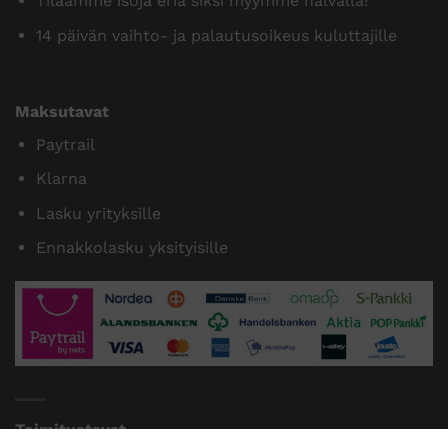
Tilaamme isoja eriä siksi myymme halvalla!
14 päivän vaihto- ja palautusoikeus kuluttajille
Maksutavat
Paytrail
Klarna
Lasku yrityksille
Ennakkolasku yksityisille
Toimitustavat