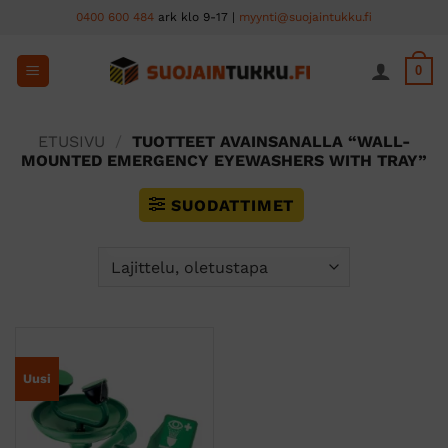
Skip
0400 600 484
ark klo 9-17 |
myynti@suojaintukku.fi
to
content
0
ETUSIVU
/
TUOTTEET AVAINSANALLA “WALL-
MOUNTED EMERGENCY EYEWASHERS WITH TRAY”
SUODATTIMET
Uusi