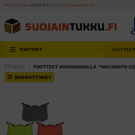
Skip
0400 600 484
ark klo 9-17 |
myynti@suojaintukku.fi
to
content
ESITTEE
TUOTTEET
ETUSIVU
/
TUOTTEET AVAINSANALLA “WAC00076-22
SUODATTIMET