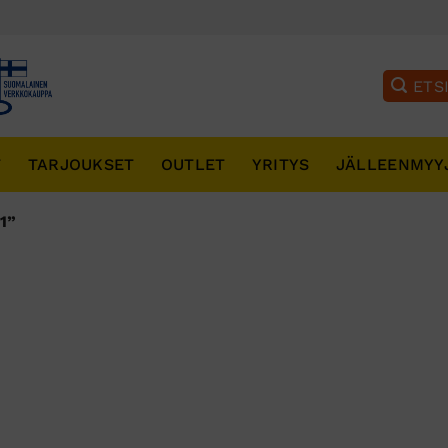
T
TARJOUKSET
OUTLET
YRITYS
JÄLLEENMYY
1”