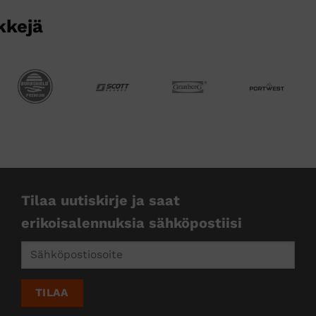
kkejä
Tilaa uutiskirje ja saat
erikoisalennuksia sähköpostiisi