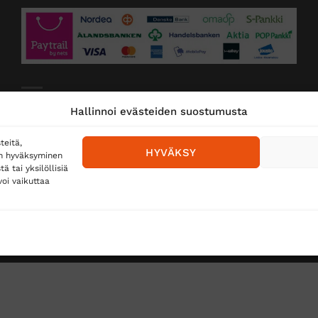
Toimitustavat
Hallinnoi evästeiden suostumusta
Posti
teitä,
HYVÄKSY
en hyväksyminen
Matkahuolto
 tai yksilöllisiä
oi vaikuttaa
Postnord
TUS
TÖIHIN SUOJAINTUKKUUN?
REKISTERISELOSTE
E
Copyright 2026 ©
Suojaintukku