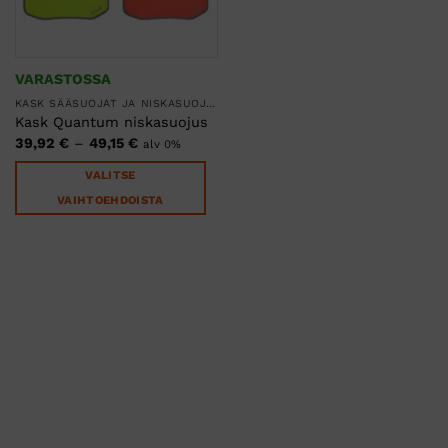
VARASTOSSA
KASK SÄÄSUOJAT JA NISKASUOJAT
Kask Quantum niskasuojus
Hintaluokka:
39,92
€
–
49,15
€
alv 0%
39,92 €
-
VALITSE
49,15 €
VAIHTOEHDOISTA
Tällä
tuotteella
on
useampi
muunnelma.
Voit
tehdä
valinnat
tuotteen
sivulla.