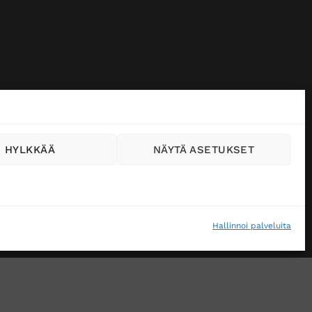
HYLKKÄÄ
NÄYTÄ ASETUKSET
Hallinnoi palveluita
VÄSTEKÄYTÄNTÖ (EU)
MUUTA EVÄSTEASETUKSIA