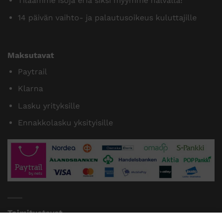
Tilaamme isoja eriä siksi myymme halvalla!
14 päivän vaihto- ja palautusoikeus kuluttajille
Maksutavat
Paytrail
Klarna
Lasku yrityksille
Ennakkolasku yksityisille
Toimitustavat