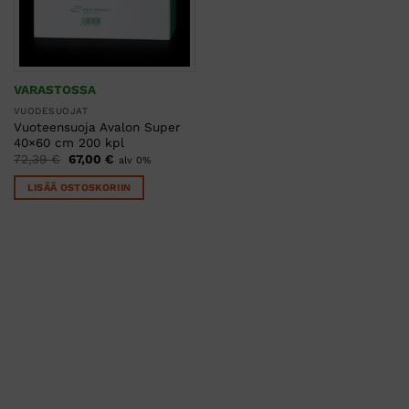
VARASTOSSA
VUODESUOJAT
Vuoteensuoja Avalon Super
40×60 cm 200 kpl
Alkuperäinen
Nykyinen
72,39
€
67,00
€
alv 0%
hinta
hinta
oli:
on:
LISÄÄ OSTOSKORIIN
72,39 €.
67,00 €.