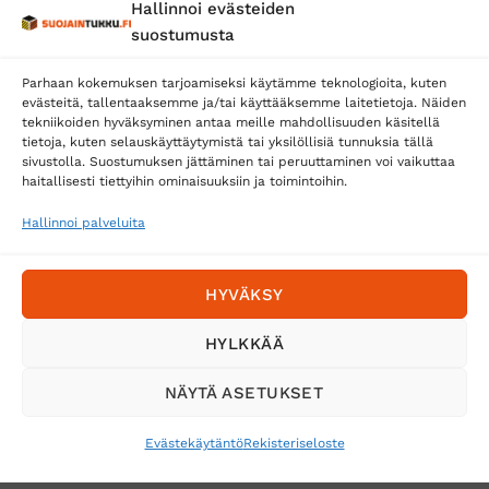
Hallinnoi evästeiden
Posti
suostumusta
Matkahuolto
Parhaan kokemuksen tarjoamiseksi käytämme teknologioita, kuten
Postnord
evästeitä, tallentaaksemme ja/tai käyttääksemme laitetietoja. Näiden
tekniikoiden hyväksyminen antaa meille mahdollisuuden käsitellä
tietoja, kuten selauskäyttäytymistä tai yksilöllisiä tunnuksia tällä
sivustolla. Suostumuksen jättäminen tai peruuttaminen voi vaikuttaa
Tilaa uutiskirje ja saat erikoisalennuksia
haitallisesti tiettyihin ominaisuuksiin ja toimintoihin.
sähköpostiisi
Hallinnoi palveluita
HYVÄKSY
HYLKKÄÄ
NÄYTÄ ASETUKSET
Evästekäytäntö
Rekisteriseloste