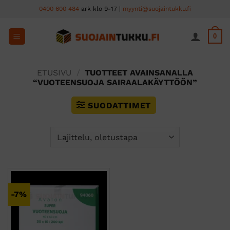
Skip
0400 600 484
ark klo 9-17 |
myynti@suojaintukku.fi
to
content
0
ETUSIVU
/
TUOTTEET AVAINSANALLA
“VUOTEENSUOJA SAIRAALAKÄYTTÖÖN”
SUODATTIMET
-7%