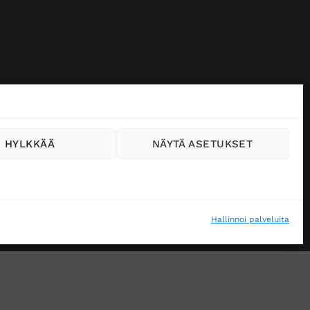
HYLKKÄÄ
NÄYTÄ ASETUKSET
Hallinnoi palveluita
VÄSTEKÄYTÄNTÖ (EU)
MUUTA EVÄSTEASETUKSIA