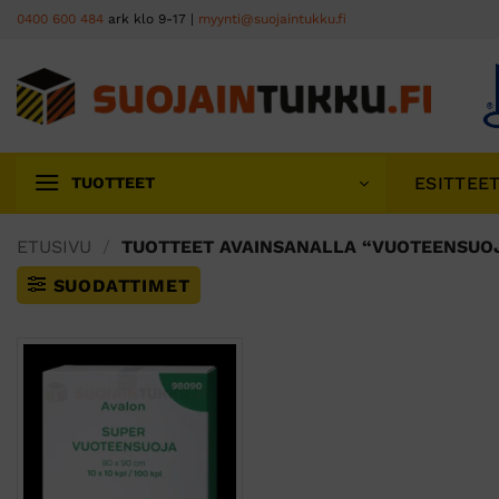
Skip
0400 600 484
ark klo 9-17 |
myynti@suojaintukku.fi
to
content
ESITTEE
TUOTTEET
ETUSIVU
/
TUOTTEET AVAINSANALLA “VUOTEENSUO
SUODATTIMET