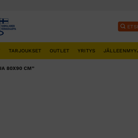
T
TARJOUKSET
OUTLET
YRITYS
JÄLLEENMYY
JA 80X90 CM”