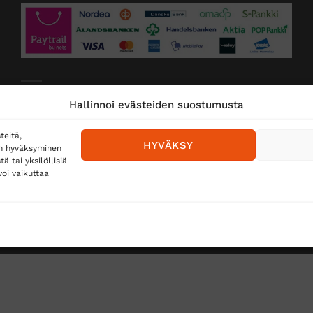
Toimitustavat
Hallinnoi evästeiden suostumusta
Posti
teitä,
HYVÄKSY
en hyväksyminen
Matkahuolto
 tai yksilöllisiä
oi vaikuttaa
Postnord
TUS
TÖIHIN SUOJAINTUKKUUN?
REKISTERISELOSTE
E
Copyright 2026 ©
Suojaintukku