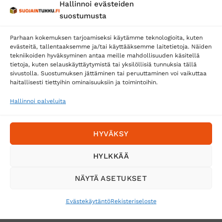
Hallinnoi evästeiden
Posti
suostumusta
Matkahuolto
Parhaan kokemuksen tarjoamiseksi käytämme teknologioita, kuten
Postnord
evästeitä, tallentaaksemme ja/tai käyttääksemme laitetietoja. Näiden
tekniikoiden hyväksyminen antaa meille mahdollisuuden käsitellä
tietoja, kuten selauskäyttäytymistä tai yksilöllisiä tunnuksia tällä
sivustolla. Suostumuksen jättäminen tai peruuttaminen voi vaikuttaa
Tilaa uutiskirje ja saat erikoisalennuksia
haitallisesti tiettyihin ominaisuuksiin ja toimintoihin.
sähköpostiisi
Hallinnoi palveluita
HYVÄKSY
HYLKKÄÄ
NÄYTÄ ASETUKSET
Evästekäytäntö
Rekisteriseloste