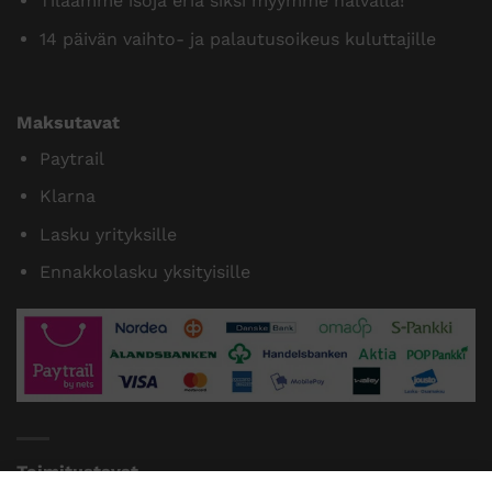
Tilaamme isoja eriä siksi myymme halvalla!
14 päivän vaihto- ja palautusoikeus kuluttajille
Maksutavat
Paytrail
Klarna
Lasku yrityksille
Ennakkolasku yksityisille
Toimitustavat