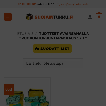
Skip
0400 600 484
ark klo 9-17 |
myynti@suojaintukku.fi
to
content
0
ETUSIVU
/
TUOTTEET AVAINSANALLA
“VUODONTORJUNTAPAKKAUS 57 L”
SUODATTIMET
Uusi