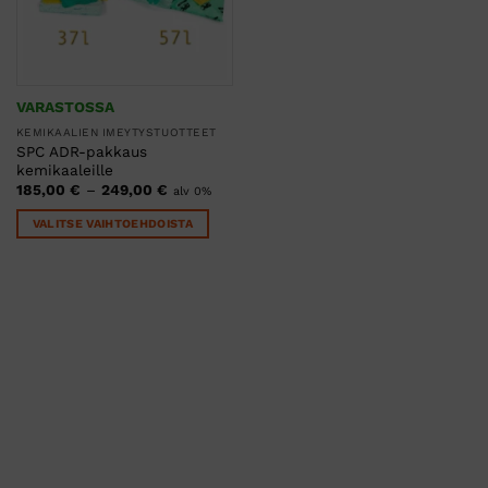
VARASTOSSA
KEMIKAALIEN IMEYTYSTUOTTEET
SPC ADR-pakkaus
kemikaaleille
Hintaluokka:
185,00
€
–
249,00
€
alv 0%
185,00 €
-
VALITSE VAIHTOEHDOISTA
249,00 €
Tällä
tuotteella
on
useampi
muunnelma.
Voit
tehdä
valinnat
tuotteen
sivulla.