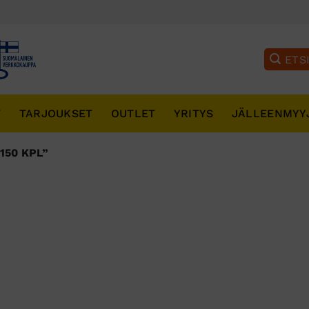
T
TARJOUKSET
OUTLET
YRITYS
JÄLLEENMYY
150 KPL”