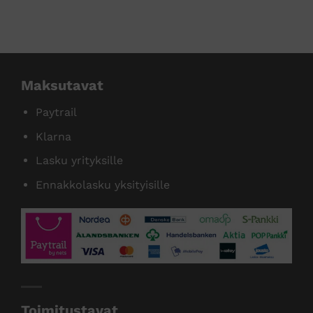
tamme useita tunnettuja tuotemer
Maksutavat
Paytrail
Klarna
Lasku yrityksille
Ennakkolasku yksityisille