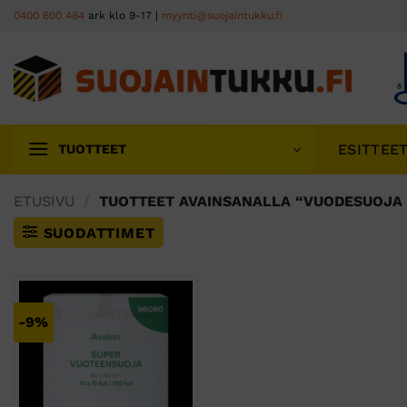
Skip
0400 600 484
ark klo 9-17 |
myynti@suojaintukku.fi
to
content
ESITTEE
TUOTTEET
ETUSIVU
/
TUOTTEET AVAINSANALLA “VUODESUOJA 
SUODATTIMET
-9%