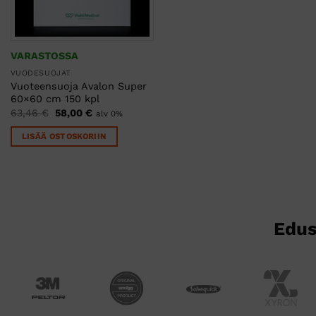
VARASTOSSA
VUODESUOJAT
Vuoteensuoja Avalon Super
60×60 cm 150 kpl
Alkuperäinen
Nykyinen
63,46
€
58,00
€
alv 0%
hinta
hinta
oli:
on:
LISÄÄ OSTOSKORIIN
63,46 €.
58,00 €.