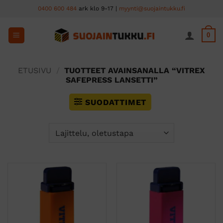
Skip
0400 600 484
ark klo 9-17 |
myynti@suojaintukku.fi
to
content
0
ETUSIVU
/
TUOTTEET AVAINSANALLA “VITREX
SAFEPRESS LANSETTI”
SUODATTIMET