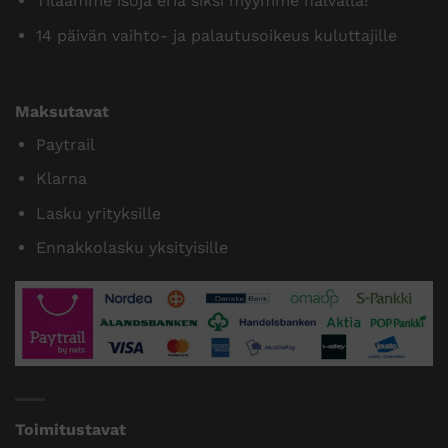
Tilaamme isoja eriä siksi myymme halvalla!
14 päivän vaihto- ja palautusoikeus kuluttajille
Maksutavat
Paytrail
Klarna
Lasku yrityksille
Ennakkolasku yksityisille
Toimitustavat