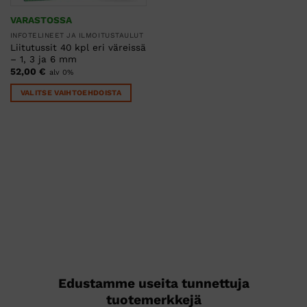
VARASTOSSA
INFOTELINEET JA ILMOITUSTAULUT
Liitutussit 40 kpl eri väreissä
– 1, 3 ja 6 mm
52,00
€
alv 0%
VALITSE VAIHTOEHDOISTA
Tällä
tuotteella
on
useampi
muunnelma.
Voit
tehdä
valinnat
tuotteen
sivulla.
Edustamme useita tunnettuja
tuotemerkkejä