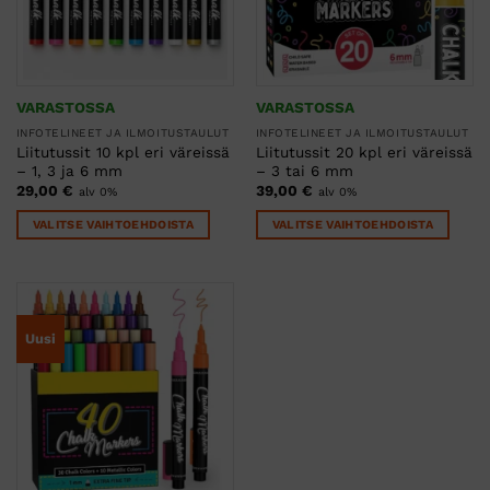
VARASTOSSA
VARASTOSSA
INFOTELINEET JA ILMOITUSTAULUT
INFOTELINEET JA ILMOITUSTAULUT
Liitutussit 10 kpl eri väreissä
Liitutussit 20 kpl eri väreissä
– 1, 3 ja 6 mm
– 3 tai 6 mm
29,00
€
39,00
€
alv 0%
alv 0%
VALITSE VAIHTOEHDOISTA
VALITSE VAIHTOEHDOISTA
Tällä
Tällä
tuotteella
tuotteella
on
on
useampi
useampi
Uusi
muunnelma.
muunnelma.
Voit
Voit
tehdä
tehdä
valinnat
valinnat
tuotteen
tuotteen
sivulla.
sivulla.