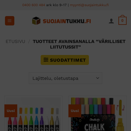
Skip
0400 600 484
ark klo 9-17 |
myynti@suojaintukku.fi
to
content
0
ETUSIVU
/
TUOTTEET AVAINSANALLA “VÄRILLISET
LIITUTUSSIT”
SUODATTIMET
Uusi
Uusi