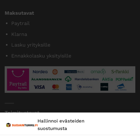
Maksutavat
Paytrail
Klarna
Lasku yrityksille
Ennakkolasku yksityisille
Toimitustavat
Hallinnoi evästeiden
Posti
suostumusta
Matkahuolto