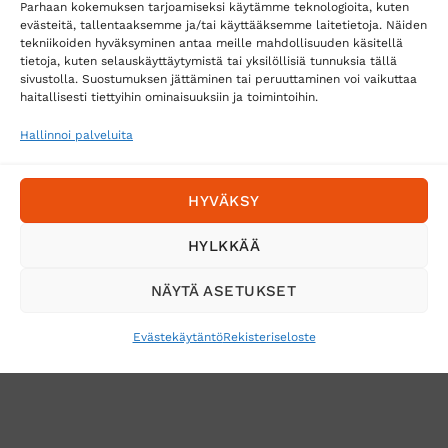
Parhaan kokemuksen tarjoamiseksi käytämme teknologioita, kuten
Postnord
evästeitä, tallentaaksemme ja/tai käyttääksemme laitetietoja. Näiden
tekniikoiden hyväksyminen antaa meille mahdollisuuden käsitellä
tietoja, kuten selauskäyttäytymistä tai yksilöllisiä tunnuksia tällä
sivustolla. Suostumuksen jättäminen tai peruuttaminen voi vaikuttaa
Tilaa uutiskirje ja saat erikoisalennuksia
haitallisesti tiettyihin ominaisuuksiin ja toimintoihin.
sähköpostiisi
Hallinnoi palveluita
HYVÄKSY
HYLKKÄÄ
NÄYTÄ ASETUKSET
Evästekäytäntö
Rekisteriseloste
VERKKOKAUPAN TOIMITUSEHDOT
TUOTEPALAUTUS
TÖIHIN SUOJAINTUKKUUN?
REKISTERISELOSTE
EVÄSTEKÄYTÄNTÖ (EU)
MUUTA EVÄSTEASETUKSIA