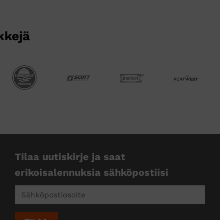
kkejä
Tilaa uutiskirje ja saat
erikoisalennuksia sähköpostiisi