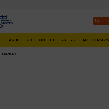
T
TARJOUKSET
OUTLET
YRITYS
JÄLLEENMYY
 TARRAT”