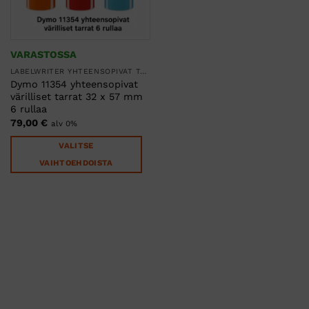
VARASTOSSA
LABELWRITER YHTEENSOPIVAT TARRARULLAT
Dymo 11354 yhteensopivat
värilliset tarrat 32 x 57 mm
6 rullaa
79,00
€
alv 0%
VALITSE
VAIHTOEHDOISTA
Tällä
tuotteella
on
useampi
muunnelma.
Voit
tehdä
valinnat
tuotteen