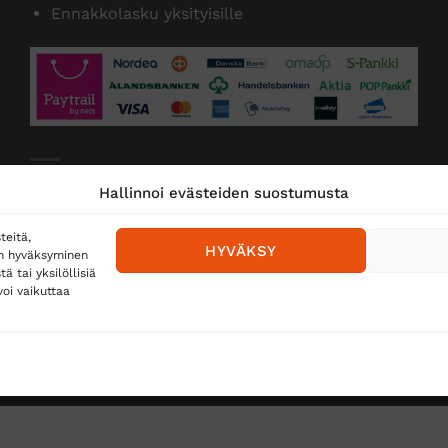
Ennakkolasku yksityisille
Toimitustavat
Hallinnoi evästeiden suostumusta
Posti
teitä,
HYVÄKSY
en hyväksyminen
Matkahuolto
 tai yksilöllisiä
oi vaikuttaa
Postnord