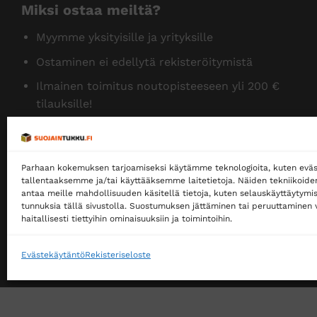
Miksi ostaa meiltä?
Myymme yksityisille ja yrityksille
Ostaminen ei edellytä rekisteröitymistä
Ilmainen toimitus noutopisteeseen yli 200 €
tilauksille!
Ilmainen toimitus jakopakettina yli 500 €
tilauksille!
Parhaan kokemuksen tarjoamiseksi käytämme teknologioita, kuten eväs
Tilaamme isoja eriä siksi myymme halvalla!
tallentaaksemme ja/tai käyttääksemme laitetietoja. Näiden tekniikoid
14 päivän vaihto- ja palautusoikeus kuluttajille
antaa meille mahdollisuuden käsitellä tietoja, kuten selauskäyttäytymistä
tunnuksia tällä sivustolla. Suostumuksen jättäminen tai peruuttaminen v
haitallisesti tiettyihin ominaisuuksiin ja toimintoihin.
Evästekäytäntö
Rekisteriseloste