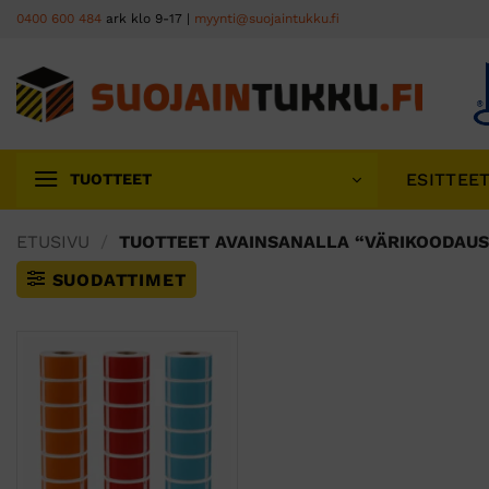
Skip
0400 600 484
ark klo 9-17 |
myynti@suojaintukku.fi
to
content
ESITTEE
TUOTTEET
ETUSIVU
/
TUOTTEET AVAINSANALLA “VÄRIKOODAUS
SUODATTIMET