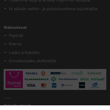
Tilaamme isoja eriä siksi myymme halvalla!
14 päivän vaihto- ja palautusoikeus kuluttajille
Maksutavat
Paytrail
Klarna
Lasku yrityksille
Ennakkolasku yksityisille
Toimitustavat