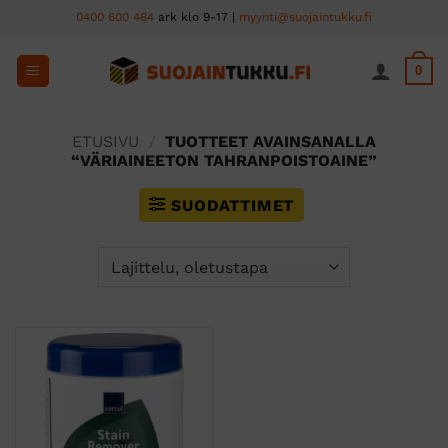
Skip
0400 600 484
ark klo 9-17 |
myynti@suojaintukku.fi
to
content
0
ETUSIVU
/
TUOTTEET AVAINSANALLA
“VÄRIAINEETON TAHRANPOISTOAINE”
SUODATTIMET