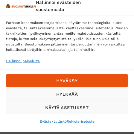
Hallinnoi evästeiden
Posti
suostumusta
Matkahuolto
Parhaan kokemuksen tarjoamiseksi käytämme teknologioita, kuten
Postnord
evästeitä, tallentaaksemme ja/tai käyttääksemme laitetietoja. Näiden
tekniikoiden hyväksyminen antaa meille mahdollisuuden käsitellä
tietoja, kuten selauskäyttäytymistä tai yksilöllisiä tunnuksia tällä
sivustolla. Suostumuksen jättäminen tai peruuttaminen voi vaikuttaa
Tilaa uutiskirje ja saat erikoisalennuksia
haitallisesti tiettyihin ominaisuuksiin ja toimintoihin.
sähköpostiisi
Hallinnoi palveluita
HYVÄKSY
HYLKKÄÄ
NÄYTÄ ASETUKSET
Evästekäytäntö
Rekisteriseloste