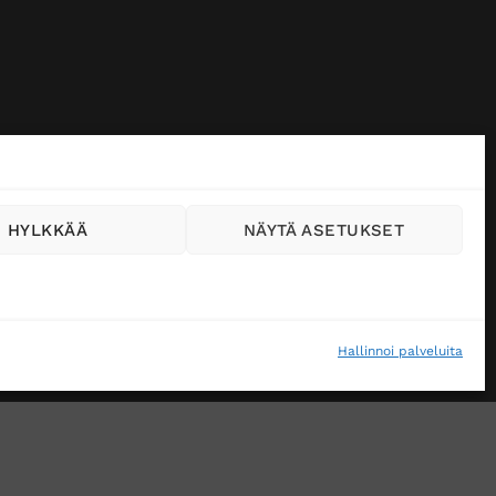
HYLKKÄÄ
NÄYTÄ ASETUKSET
Hallinnoi palveluita
VÄSTEKÄYTÄNTÖ (EU)
MUUTA EVÄSTEASETUKSIA