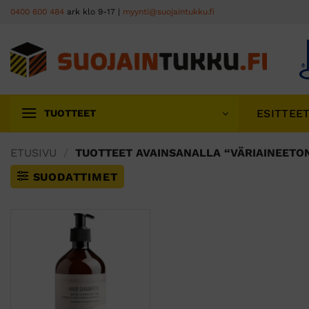
Skip
0400 600 484
ark klo 9-17 |
myynti@suojaintukku.fi
to
content
ESITTEE
TUOTTEET
ETUSIVU
/
TUOTTEET AVAINSANALLA “VÄRIAINEET
SUODATTIMET