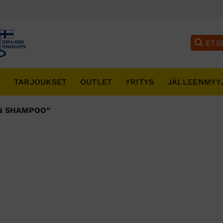
T
TARJOUKSET
OUTLET
YRITYS
JÄLLEENMYY
ON SHAMPOO”