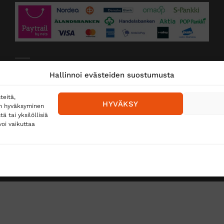
Toimitustavat
Hallinnoi evästeiden suostumusta
Posti
teitä,
HYVÄKSY
en hyväksyminen
Matkahuolto
 tai yksilöllisiä
oi vaikuttaa
Postnord
TUS
TÖIHIN SUOJAINTUKKUUN?
REKISTERISELOSTE
E
Copyright 2026 ©
Suojaintukku