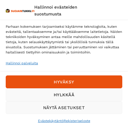
Hallinnoi evästeiden
Posti
suostumusta
Matkahuolto
Parhaan kokemuksen tarjoamiseksi käytämme teknologioita, kuten
Postnord
evästeitä, tallentaaksemme ja/tai käyttääksemme laitetietoja. Näiden
tekniikoiden hyväksyminen antaa meille mahdollisuuden käsitellä
tietoja, kuten selauskäyttäytymistä tai yksilöllisiä tunnuksia tällä
sivustolla. Suostumuksen jättäminen tai peruuttaminen voi vaikuttaa
Tilaa uutiskirje ja saat erikoisalennuksia
haitallisesti tiettyihin ominaisuuksiin ja toimintoihin.
sähköpostiisi
Hallinnoi palveluita
HYVÄKSY
HYLKKÄÄ
NÄYTÄ ASETUKSET
Evästekäytäntö
Rekisteriseloste