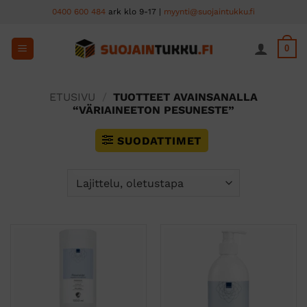
Skip
0400 600 484
ark klo 9-17 |
myynti@suojaintukku.fi
to
content
0
ETUSIVU
/
TUOTTEET AVAINSANALLA
“VÄRIAINEETON PESUNESTE”
SUODATTIMET