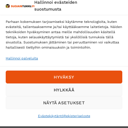
Hallinnoi evästeiden
Posti
suostumusta
Matkahuolto
Parhaan kokemuksen tarjoamiseksi käytämme teknologioita, kuten
Postnord
evästeitä, tallentaaksemme ja/tai käyttääksemme laitetietoja. Näiden
tekniikoiden hyväksyminen antaa meille mahdollisuuden käsitellä
tietoja, kuten selauskäyttäytymistä tai yksilöllisiä tunnuksia tällä
sivustolla. Suostumuksen jättäminen tai peruuttaminen voi vaikuttaa
Tilaa uutiskirje ja saat erikoisalennuksia
haitallisesti tiettyihin ominaisuuksiin ja toimintoihin.
sähköpostiisi
Hallinnoi palveluita
HYVÄKSY
HYLKKÄÄ
NÄYTÄ ASETUKSET
Evästekäytäntö
Rekisteriseloste