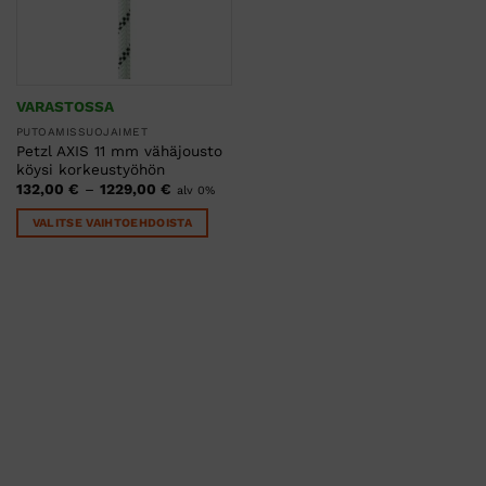
VARASTOSSA
PUTOAMISSUOJAIMET
Petzl AXIS 11 mm vähäjousto
köysi korkeustyöhön
Hintaluokka:
132,00
€
–
1229,00
€
alv 0%
132,00 €
-
VALITSE VAIHTOEHDOISTA
1229,00 €
Tällä
tuotteella
on
useampi
muunnelma.
Voit
tehdä
valinnat
tuotteen
sivulla.