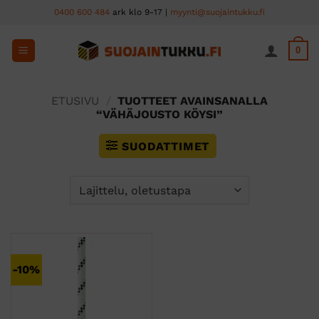
Skip
0400 600 484
ark klo 9-17 |
myynti@suojaintukku.fi
to
content
0
ETUSIVU
/
TUOTTEET AVAINSANALLA
“VÄHÄJOUSTO KÖYSI”
SUODATTIMET
-10%