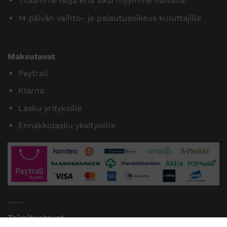
Tilaamme isoja eriä siksi myymme halvalla!
14 päivän vaihto- ja palautusoikeus kuluttajille
Maksutavat
Paytrail
Klarna
Lasku yrityksille
Ennakkolasku yksityisille
Toimitustavat