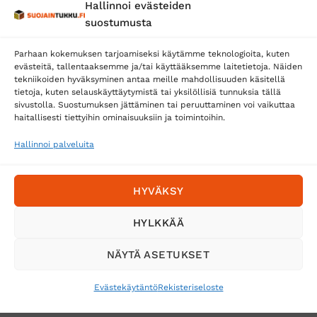
Hallinnoi evästeiden
Posti
suostumusta
Matkahuolto
Parhaan kokemuksen tarjoamiseksi käytämme teknologioita, kuten
Postnord
evästeitä, tallentaaksemme ja/tai käyttääksemme laitetietoja. Näiden
tekniikoiden hyväksyminen antaa meille mahdollisuuden käsitellä
tietoja, kuten selauskäyttäytymistä tai yksilöllisiä tunnuksia tällä
sivustolla. Suostumuksen jättäminen tai peruuttaminen voi vaikuttaa
Tilaa uutiskirje ja saat erikoisalennuksia
haitallisesti tiettyihin ominaisuuksiin ja toimintoihin.
sähköpostiisi
Hallinnoi palveluita
HYVÄKSY
HYLKKÄÄ
NÄYTÄ ASETUKSET
Evästekäytäntö
Rekisteriseloste