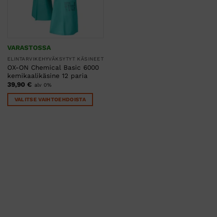
VARASTOSSA
ELINTARVIKEHYVÄKSYTYT KÄSINEET
OX-ON Chemical Basic 6000
kemikaalikäsine 12 paria
39,90
€
alv 0%
VALITSE VAIHTOEHDOISTA
Tällä
tuotteella
on
useampi
muunnelma.
Voit
tehdä
valinnat
tuotteen
sivulla.