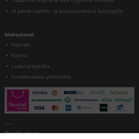
Tilaamme isoja eriä siksi myymme halvalla!
14 päivän vaihto- ja palautusoikeus kuluttajille
Maksutavat
Paytrail
Klarna
Lasku yrityksille
Ennakkolasku yksityisille
Toimitustavat