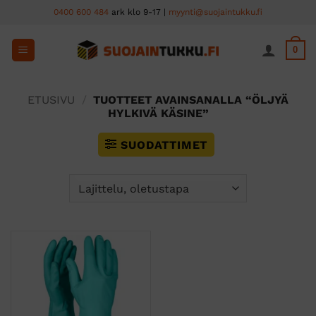
Skip
0400 600 484
ark klo 9-17 |
myynti@suojaintukku.fi
to
content
0
ETUSIVU
/
TUOTTEET AVAINSANALLA “ÖLJYÄ
HYLKIVÄ KÄSINE”
SUODATTIMET