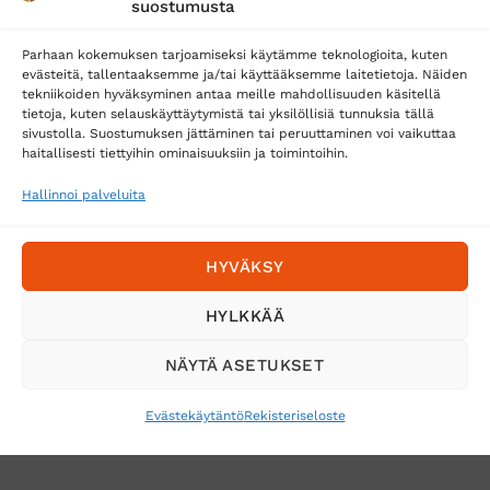
suostumusta
Matkahuolto
Parhaan kokemuksen tarjoamiseksi käytämme teknologioita, kuten
Postnord
evästeitä, tallentaaksemme ja/tai käyttääksemme laitetietoja. Näiden
tekniikoiden hyväksyminen antaa meille mahdollisuuden käsitellä
tietoja, kuten selauskäyttäytymistä tai yksilöllisiä tunnuksia tällä
sivustolla. Suostumuksen jättäminen tai peruuttaminen voi vaikuttaa
Tilaa uutiskirje ja saat erikoisalennuksia
haitallisesti tiettyihin ominaisuuksiin ja toimintoihin.
sähköpostiisi
Hallinnoi palveluita
HYVÄKSY
HYLKKÄÄ
NÄYTÄ ASETUKSET
Evästekäytäntö
Rekisteriseloste
VERKKOKAUPAN TOIMITUSEHDOT
TUOTEPALAUTUS
TÖIHIN SUOJAINTUKKUUN?
REKISTERISELOSTE