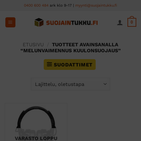
Skip
0400 600 484
ark klo 9-17 |
myynti@suojaintukku.fi
to
content
0
ETUSIVU
/
TUOTTEET AVAINSANALLA
“MELUNVAIMENNUS KUULONSUOJAUS”
SUODATTIMET
VARASTO LOPPU