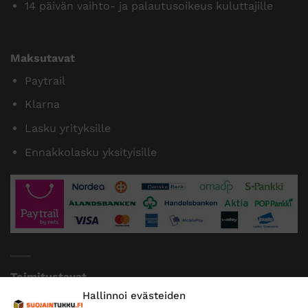
14 päivän vaihto- ja palautusoikeus kuluttajille
Maksutavat
Paytrail
Klarna
Lasku yrityksille
Ennakkolasku yksityisille
Toimitustavat
Hallinnoi evästeiden
Posti