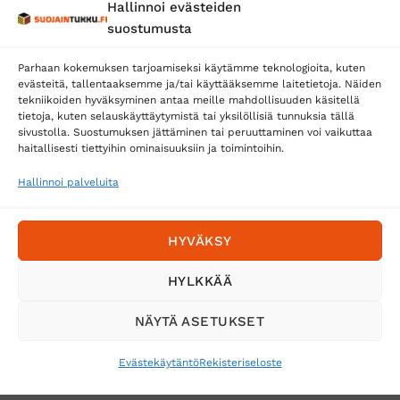
Hallinnoi evästeiden
Posti
suostumusta
Matkahuolto
Parhaan kokemuksen tarjoamiseksi käytämme teknologioita, kuten
Postnord
evästeitä, tallentaaksemme ja/tai käyttääksemme laitetietoja. Näiden
tekniikoiden hyväksyminen antaa meille mahdollisuuden käsitellä
tietoja, kuten selauskäyttäytymistä tai yksilöllisiä tunnuksia tällä
sivustolla. Suostumuksen jättäminen tai peruuttaminen voi vaikuttaa
Tilaa uutiskirje ja saat erikoisalennuksia
haitallisesti tiettyihin ominaisuuksiin ja toimintoihin.
sähköpostiisi
Hallinnoi palveluita
HYVÄKSY
HYLKKÄÄ
NÄYTÄ ASETUKSET
Evästekäytäntö
Rekisteriseloste