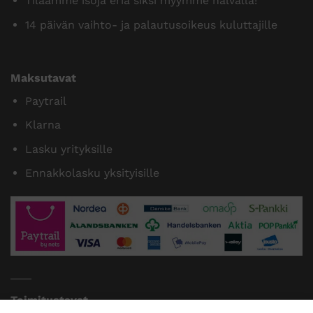
Tilaamme isoja eriä siksi myymme halvalla!
14 päivän vaihto- ja palautusoikeus kuluttajille
Maksutavat
Paytrail
Klarna
Lasku yrityksille
Ennakkolasku yksityisille
Toimitustavat