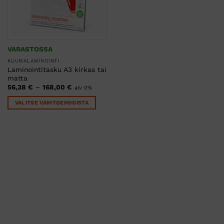
VARASTOSSA
KUUMALAMINOINTI
Laminointitasku A3 kirkas tai
matta
Hintaluokka:
56,38
€
–
168,00
€
alv 0%
56,38 €
-
VALITSE VAIHTOEHDOISTA
168,00 €
Tällä
tuotteella
on
useampi
muunnelma.
Voit
tehdä
valinnat
tuotteen
sivulla.