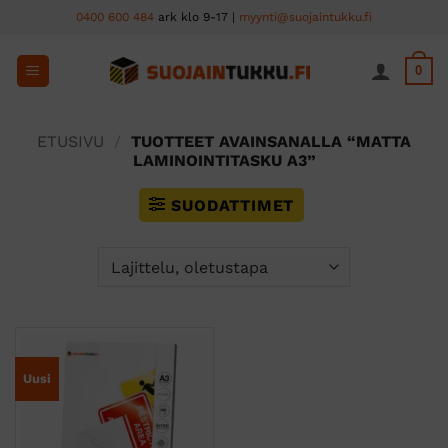
Skip
0400 600 484
ark klo 9-17 |
myynti@suojaintukku.fi
to
content
0
ETUSIVU
/
TUOTTEET AVAINSANALLA “MATTA
LAMINOINTITASKU A3”
SUODATTIMET
Uusi