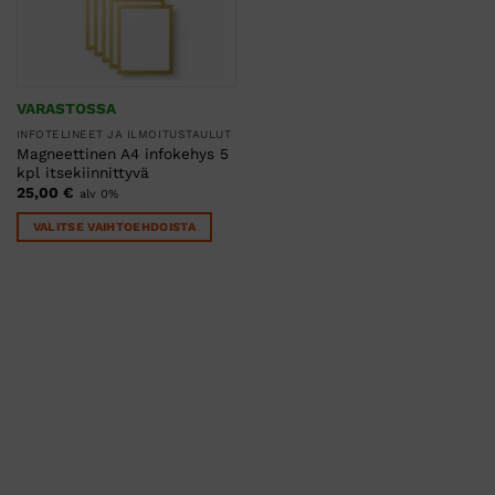
VARASTOSSA
INFOTELINEET JA ILMOITUSTAULUT
Magneettinen A4 infokehys 5
kpl itsekiinnittyvä
25,00
€
alv 0%
VALITSE VAIHTOEHDOISTA
Tällä
tuotteella
on
useampi
muunnelma.
Voit
tehdä
valinnat
tuotteen
sivulla.