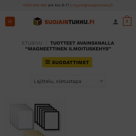
Skip
0400 600 484
ark klo 9-17 |
myynti@suojaintukku.fi
to
content
0
ETUSIVU
/
TUOTTEET AVAINSANALLA
“MAGNEETTINEN ILMOITUSKEHYS”
SUODATTIMET