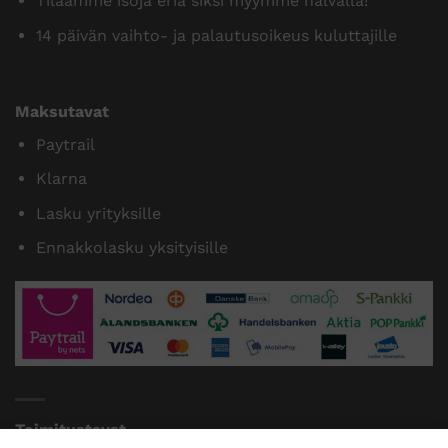
Tilaamme isoja eriä siksi myymme halvalla!
14 päivän vaihto- ja palautusoikeus kuluttajille
Maksutavat
Paytrail
Klarna
Lasku yrityksille
Ennakkolasku yksityisille
Toimitustavat