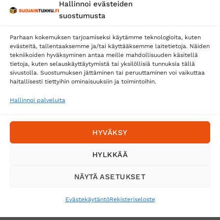
Hallinnoi evästeiden
Posti
suostumusta
Matkahuolto
Parhaan kokemuksen tarjoamiseksi käytämme teknologioita, kuten
Postnord
evästeitä, tallentaaksemme ja/tai käyttääksemme laitetietoja. Näiden
tekniikoiden hyväksyminen antaa meille mahdollisuuden käsitellä
tietoja, kuten selauskäyttäytymistä tai yksilöllisiä tunnuksia tällä
sivustolla. Suostumuksen jättäminen tai peruuttaminen voi vaikuttaa
Tilaa uutiskirje ja saat erikoisalennuksia
haitallisesti tiettyihin ominaisuuksiin ja toimintoihin.
sähköpostiisi
Hallinnoi palveluita
HYVÄKSY
HYLKKÄÄ
NÄYTÄ ASETUKSET
Evästekäytäntö
Rekisteriseloste