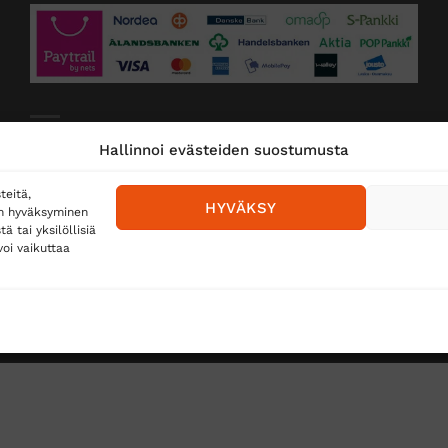
Toimitustavat
Hallinnoi evästeiden suostumusta
Posti
teitä,
HYVÄKSY
en hyväksyminen
Matkahuolto
 tai yksilöllisiä
oi vaikuttaa
Postnord
TUS
TÖIHIN SUOJAINTUKKUUN?
REKISTERISELOSTE
E
Copyright 2026 ©
Suojaintukku