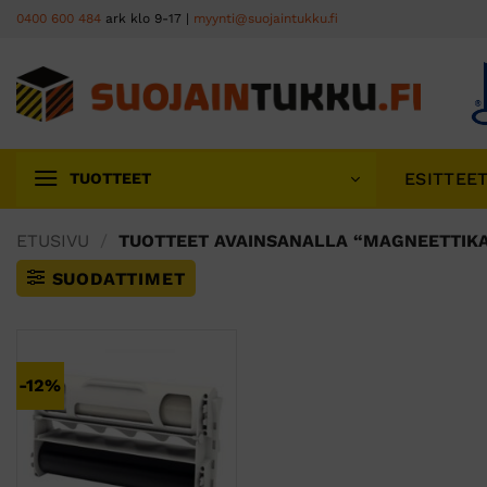
Skip
0400 600 484
ark klo 9-17 |
myynti@suojaintukku.fi
to
content
ESITTEE
TUOTTEET
ETUSIVU
/
TUOTTEET AVAINSANALLA “MAGNEETTIKAS
SUODATTIMET
-12%