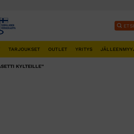
T
TARJOUKSET
OUTLET
YRITYS
JÄLLEENMYY
ETTI KYLTEILLE”