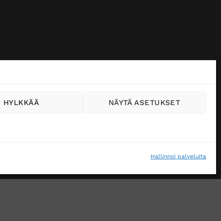
HYLKKÄÄ
NÄYTÄ ASETUKSET
Hallinnoi palveluita
VÄSTEKÄYTÄNTÖ (EU)
MUUTA EVÄSTEASETUKSIA