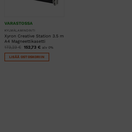
VARASTOSSA
KYLMÄLAMINOINTI
Xyron Creative Station 3.5 m
A4 Magneettikasetti
Alkuperäinen
Nykyinen
173,23
€
152,73
€
alv 0%
hinta
hinta
oli:
on:
LISÄÄ OSTOSKORIIN
173,23 €.
152,73 €.