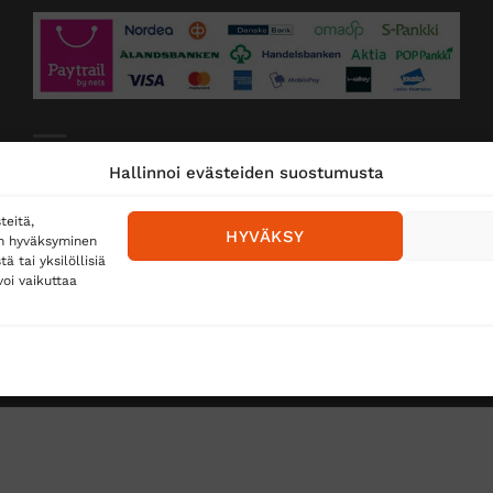
Toimitustavat
Hallinnoi evästeiden suostumusta
Posti
teitä,
HYVÄKSY
en hyväksyminen
Matkahuolto
 tai yksilöllisiä
oi vaikuttaa
Postnord
TUS
TÖIHIN SUOJAINTUKKUUN?
REKISTERISELOSTE
E
Copyright 2026 ©
Suojaintukku