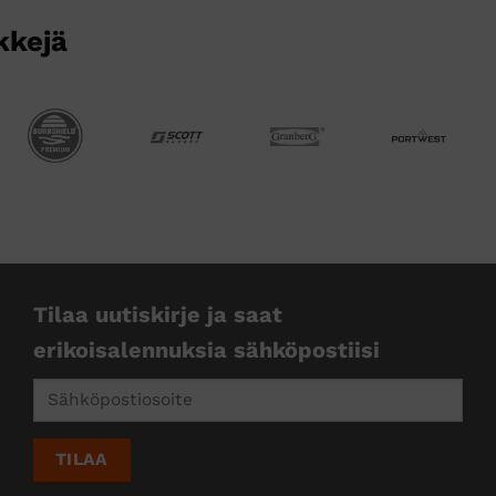
kkejä
Tilaa uutiskirje ja saat
erikoisalennuksia sähköpostiisi