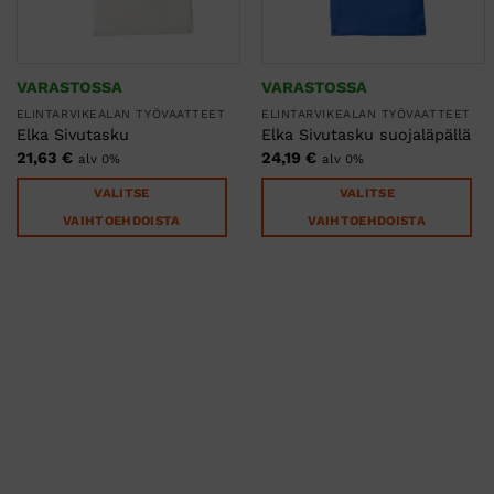
VARASTOSSA
VARASTOSSA
ELINTARVIKEALAN TYÖVAATTEET
ELINTARVIKEALAN TYÖVAATTEET
Elka Sivutasku
Elka Sivutasku suojaläpällä
21,63
€
24,19
€
alv 0%
alv 0%
VALITSE
VALITSE
VAIHTOEHDOISTA
VAIHTOEHDOISTA
Tällä
Tällä
tuotteella
tuotteella
on
on
useampi
useampi
muunnelma.
muunnelma.
Voit
Voit
tehdä
tehdä
valinnat
valinnat
tuotteen
tuotteen
sivulla.
sivulla.