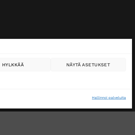
HYLKKÄÄ
NÄYTÄ ASETUKSET
Hallinnoi palveluita
VÄSTEKÄYTÄNTÖ (EU)
MUUTA EVÄSTEASETUKSIA