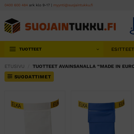
Skip
0400 600 484
ark klo 9-17 |
myynti@suojaintukku.fi
to
content
ESITTEE
TUOTTEET
ETUSIVU
/
TUOTTEET AVAINSANALLA “MADE IN EUR
SUODATTIMET