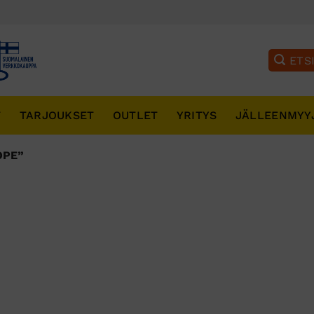
T
TARJOUKSET
OUTLET
YRITYS
JÄLLEENMYY
OPE”