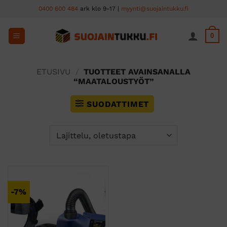
Skip
0400 600 484
ark klo 9-17 |
myynti@suojaintukku.fi
to
content
0
ETUSIVU
/
TUOTTEET AVAINSANALLA
“MAATALOUSTYÖT”
SUODATTIMET
-7%