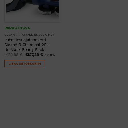
VARASTOSSA
CLEANAIR PUHALLINSUOJAIMET
Puhallinsuojainpaketti
CleanAIR Chemical 2F +
UniMask Ready Pack
Alkuperäinen
Nykyinen
1429,88
€
1327,38
€
alv 0%
hinta
hinta
oli:
on:
LISÄÄ OSTOSKORIIN
1429,88 €.
1327,38 €.