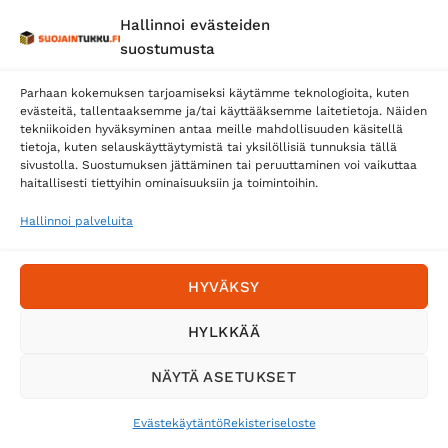
Hallinnoi evästeiden
Posti
suostumusta
Matkahuolto
Parhaan kokemuksen tarjoamiseksi käytämme teknologioita, kuten
Postnord
evästeitä, tallentaaksemme ja/tai käyttääksemme laitetietoja. Näiden
tekniikoiden hyväksyminen antaa meille mahdollisuuden käsitellä
tietoja, kuten selauskäyttäytymistä tai yksilöllisiä tunnuksia tällä
sivustolla. Suostumuksen jättäminen tai peruuttaminen voi vaikuttaa
Tilaa uutiskirje ja saat erikoisalennuksia
haitallisesti tiettyihin ominaisuuksiin ja toimintoihin.
sähköpostiisi
Hallinnoi palveluita
HYVÄKSY
HYLKKÄÄ
NÄYTÄ ASETUKSET
Evästekäytäntö
Rekisteriseloste