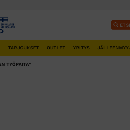
T
TARJOUKSET
OUTLET
YRITYS
JÄLLEENMYY
N TYÖPAITA”