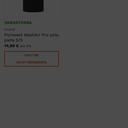
VARASTOSSA
PAIDAT
Portwest MeshAir Pro polo
paita S/S
14,90
€
alv 0%
VALITSE
VAIHTOEHDOISTA
Tällä
tuotteella
on
useampi
muunnelma.
Voit
tehdä
valinnat
tuotteen