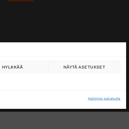
HYLKKÄÄ
NÄYTÄ ASETUKSET
Hallinnoi palveluita
VÄSTEKÄYTÄNTÖ (EU)
MUUTA EVÄSTEASETUKSIA