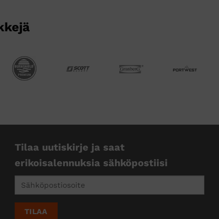
kkejä
Tilaa uutiskirje ja saat
erikoisalennuksia sähköpostiisi