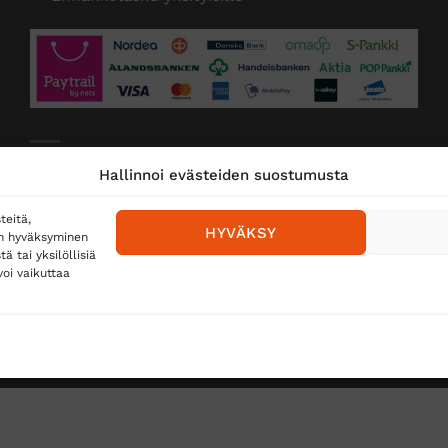
Toimitustavat
Hallinnoi evästeiden suostumusta
Posti
teitä,
HYVÄKSY
en hyväksyminen
Matkahuolto
 tai yksilöllisiä
oi vaikuttaa
Postnord
TUS
TÖIHIN SUOJAINTUKKUUN?
REKISTERISELOSTE
E