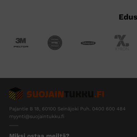
sivulla.
Edus
Pajantie B 18, 60100 Seinäjoki Puh.
0400 600 484
myynti@suojaintukku.fi
Miksi ostaa meiltä?