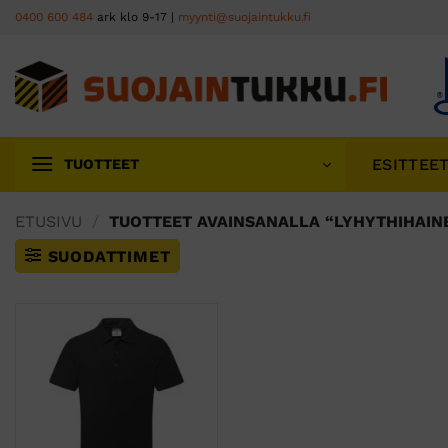
Skip
0400 600 484
ark klo 9-17 |
myynti@suojaintukku.fi
to
content
ESITTEE
TUOTTEET
ETUSIVU
/
TUOTTEET AVAINSANALLA “LYHYTHIHAINE
SUODATTIMET