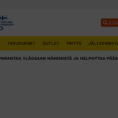
T
TARJOUKSET
OUTLET
YRITYS
JÄLLEENMYY
PARANTAA YLÄOSAAN NÄKEMISTÄ JA HELPOTTAA PÄÄSY