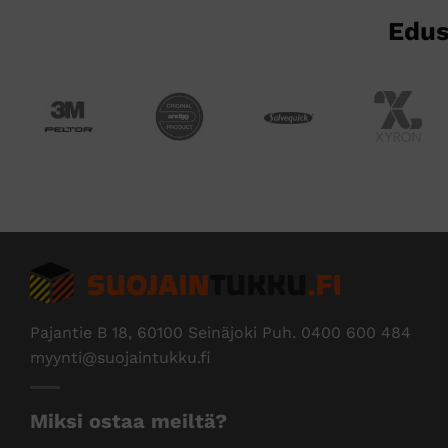
Edus
Pajantie B 18, 60100 Seinäjoki Puh.
0400 600 484
myynti@suojaintukku.fi
Miksi ostaa meiltä?