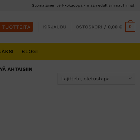
Suomalainen verkkokauppa - maan edullisimmat hinnat!
0
KIRJAUDU
OSTOSKORI /
0,00
€
JÄKSI
BLOGI
Ä AHTAISIIN