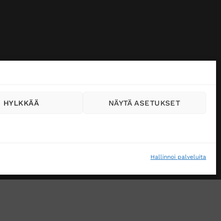
HYLKKÄÄ
NÄYTÄ ASETUKSET
Hallinnoi palveluita
VÄSTEKÄYTÄNTÖ (EU)
MUUTA EVÄSTEASETUKSIA