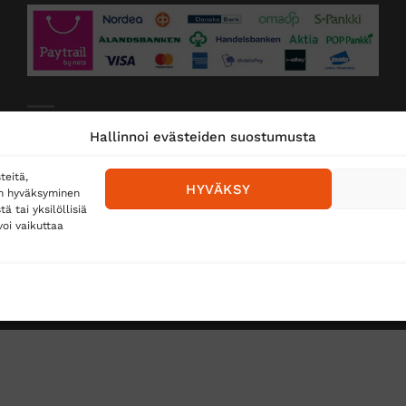
Toimitustavat
Hallinnoi evästeiden suostumusta
Posti
teitä,
HYVÄKSY
en hyväksyminen
Matkahuolto
 tai yksilöllisiä
oi vaikuttaa
Postnord
TUS
TÖIHIN SUOJAINTUKKUUN?
REKISTERISELOSTE
E
Copyright 2026 ©
Suojaintukku