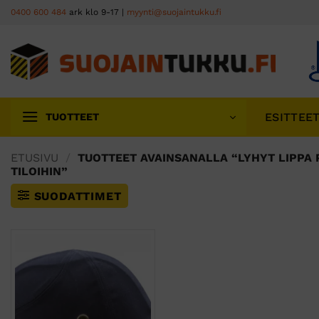
Skip
0400 600 484
ark klo 9-17 |
myynti@suojaintukku.fi
to
content
ESITTEE
TUOTTEET
ETUSIVU
/
TUOTTEET AVAINSANALLA “LYHYT LIPPA 
TILOIHIN”
SUODATTIMET