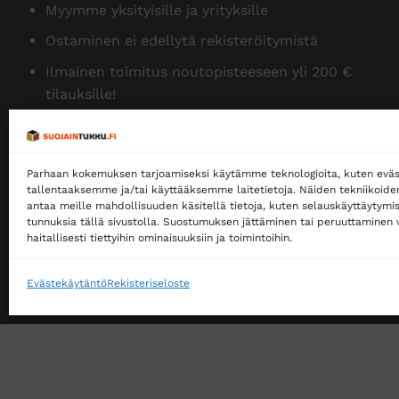
Myymme yksityisille ja yrityksille
Ostaminen ei edellytä rekisteröitymistä
Ilmainen toimitus noutopisteeseen yli 200 €
tilauksille!
Ilmainen toimitus jakopakettina yli 500 €
tilauksille!
Parhaan kokemuksen tarjoamiseksi käytämme teknologioita, kuten eväs
Tilaamme isoja eriä siksi myymme halvalla!
tallentaaksemme ja/tai käyttääksemme laitetietoja. Näiden tekniikoid
antaa meille mahdollisuuden käsitellä tietoja, kuten selauskäyttäytymistä
14 päivän vaihto- ja palautusoikeus kuluttajille
tunnuksia tällä sivustolla. Suostumuksen jättäminen tai peruuttaminen v
haitallisesti tiettyihin ominaisuuksiin ja toimintoihin.
Evästekäytäntö
Rekisteriseloste
VERKKOKAUPAN TOIMITUSEHDOT
TUOTEPALAU