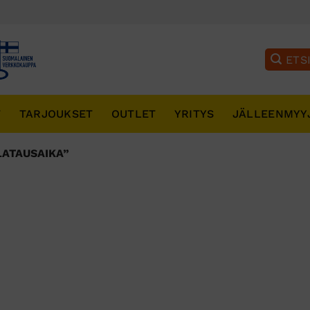
T
TARJOUKSET
OUTLET
YRITYS
JÄLLEENMYY
LATAUSAIKA”