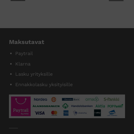
tamme useita tunnettuja tuotemer
Maksutavat
Paytrail
Klarna
Lasku yrityksille
Ennakkolasku yksityisille