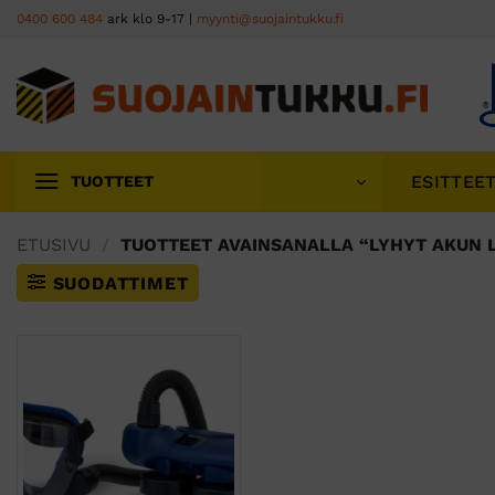
Skip
0400 600 484
ark klo 9-17 |
myynti@suojaintukku.fi
to
content
ESITTEE
TUOTTEET
ETUSIVU
/
TUOTTEET AVAINSANALLA “LYHYT AKUN 
SUODATTIMET