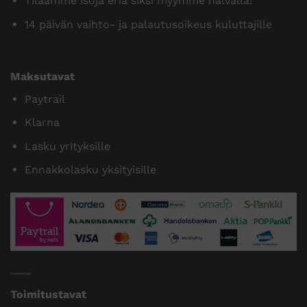
Tilaamme isoja eriä siksi myymme halvalla!
14 päivän vaihto- ja palautusoikeus kuluttajille
Maksutavat
Paytrail
Klarna
Lasku yrityksille
Ennakkolasku yksityisille
Toimitustavat