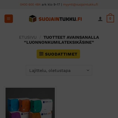
Skip
0400 600 484
ark klo 9-17 |
myynti@suojaintukku.fi
to
content
0
ETUSIVU
/
TUOTTEET AVAINSANALLA
“LUONNONKUMILATEKSIKÄSINE”
SUODATTIMET