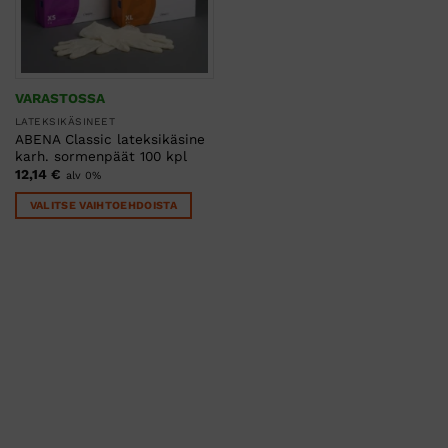
VARASTOSSA
LATEKSIKÄSINEET
ABENA Classic lateksikäsine
karh. sormenpäät 100 kpl
12,14
€
alv 0%
VALITSE VAIHTOEHDOISTA
Tällä
tuotteella
on
useampi
muunnelma.
Voit
tehdä
valinnat
tuotteen
sivulla.