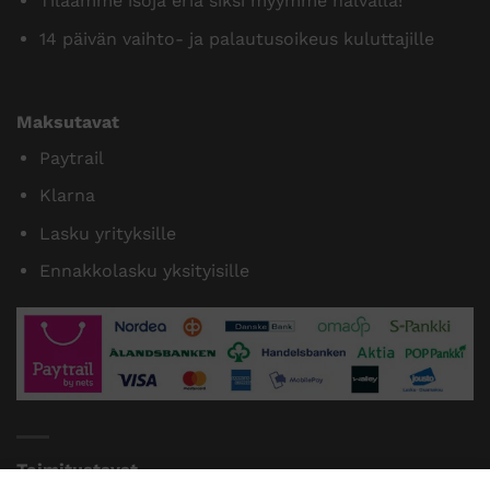
Tilaamme isoja eriä siksi myymme halvalla!
14 päivän vaihto- ja palautusoikeus kuluttajille
Maksutavat
Paytrail
Klarna
Lasku yrityksille
Ennakkolasku yksityisille
Toimitustavat