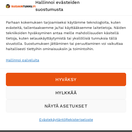
Hallinnoi evästeiden
Posti
suostumusta
Matkahuolto
Parhaan kokemuksen tarjoamiseksi käytämme teknologioita, kuten
Postnord
evästeitä, tallentaaksemme ja/tai käyttääksemme laitetietoja. Näiden
tekniikoiden hyväksyminen antaa meille mahdollisuuden käsitellä
tietoja, kuten selauskäyttäytymistä tai yksilöllisiä tunnuksia tällä
sivustolla. Suostumuksen jättäminen tai peruuttaminen voi vaikuttaa
Tilaa uutiskirje ja saat erikoisalennuksia
haitallisesti tiettyihin ominaisuuksiin ja toimintoihin.
sähköpostiisi
Hallinnoi palveluita
HYVÄKSY
HYLKKÄÄ
NÄYTÄ ASETUKSET
Evästekäytäntö
Rekisteriseloste