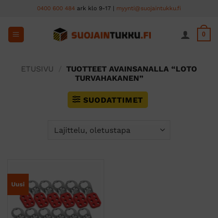
Skip
0400 600 484
ark klo 9-17 |
myynti@suojaintukku.fi
to
content
0
ETUSIVU
/
TUOTTEET AVAINSANALLA “LOTO
TURVAHAKANEN”
SUODATTIMET
Uusi