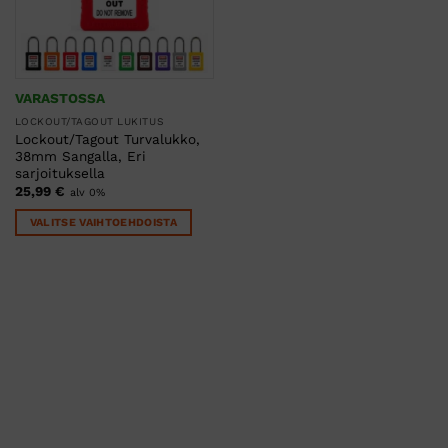
VARASTOSSA
LOCKOUT/TAGOUT LUKITUS
Lockout/Tagout Turvalukko,
38mm Sangalla, Eri
sarjoituksella
25,99
€
alv 0%
VALITSE VAIHTOEHDOISTA
Tällä
tuotteella
on
useampi
muunnelma.
Voit
tehdä
valinnat
tuotteen
sivulla.