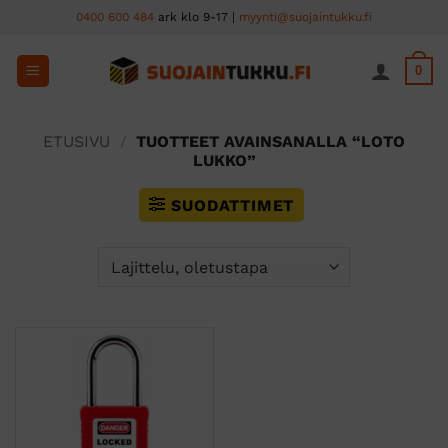
Skip
0400 600 484
ark klo 9-17 |
myynti@suojaintukku.fi
to
content
0
ETUSIVU
/
TUOTTEET AVAINSANALLA “LOTO
LUKKO”
SUODATTIMET