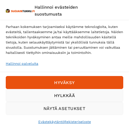
Hallinnoi evästeiden
Posti
suostumusta
Matkahuolto
Parhaan kokemuksen tarjoamiseksi käytämme teknologioita, kuten
Postnord
evästeitä, tallentaaksemme ja/tai käyttääksemme laitetietoja. Näiden
tekniikoiden hyväksyminen antaa meille mahdollisuuden käsitellä
tietoja, kuten selauskäyttäytymistä tai yksilöllisiä tunnuksia tällä
sivustolla. Suostumuksen jättäminen tai peruuttaminen voi vaikuttaa
Tilaa uutiskirje ja saat erikoisalennuksia
haitallisesti tiettyihin ominaisuuksiin ja toimintoihin.
sähköpostiisi
Hallinnoi palveluita
HYVÄKSY
HYLKKÄÄ
NÄYTÄ ASETUKSET
Evästekäytäntö
Rekisteriseloste