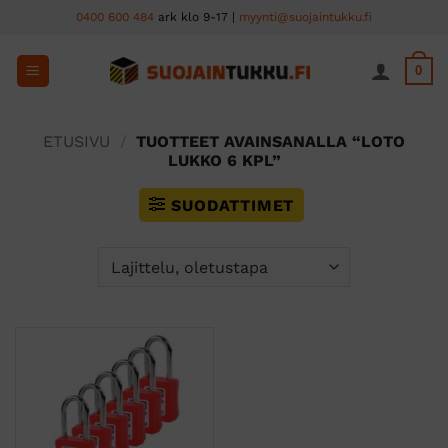
Skip
0400 600 484
ark klo 9-17 |
myynti@suojaintukku.fi
to
content
0
ETUSIVU
/
TUOTTEET AVAINSANALLA “LOTO
LUKKO 6 KPL”
SUODATTIMET