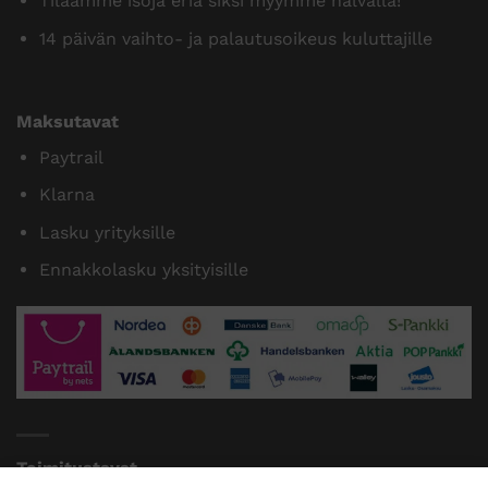
Tilaamme isoja eriä siksi myymme halvalla!
14 päivän vaihto- ja palautusoikeus kuluttajille
Maksutavat
Paytrail
Klarna
Lasku yrityksille
Ennakkolasku yksityisille
Toimitustavat