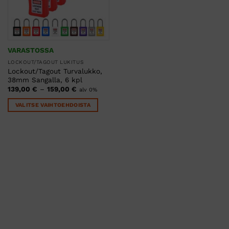
VARASTOSSA
LOCKOUT/TAGOUT LUKITUS
Lockout/Tagout Turvalukko,
38mm Sangalla, 6 kpl
Hintaluokka:
139,00
€
–
159,00
€
alv 0%
139,00 €
-
VALITSE VAIHTOEHDOISTA
159,00 €
Tällä
tuotteella
on
useampi
muunnelma.
Voit
tehdä
valinnat
tuotteen
sivulla.