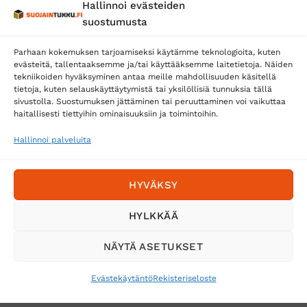
Hallinnoi evästeiden
Posti
suostumusta
Matkahuolto
Parhaan kokemuksen tarjoamiseksi käytämme teknologioita, kuten
Postnord
evästeitä, tallentaaksemme ja/tai käyttääksemme laitetietoja. Näiden
tekniikoiden hyväksyminen antaa meille mahdollisuuden käsitellä
tietoja, kuten selauskäyttäytymistä tai yksilöllisiä tunnuksia tällä
sivustolla. Suostumuksen jättäminen tai peruuttaminen voi vaikuttaa
Tilaa uutiskirje ja saat erikoisalennuksia
haitallisesti tiettyihin ominaisuuksiin ja toimintoihin.
sähköpostiisi
Hallinnoi palveluita
HYVÄKSY
HYLKKÄÄ
NÄYTÄ ASETUKSET
Evästekäytäntö
Rekisteriseloste