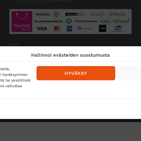
Toimitustavat
Hallinnoi evästeiden suostumusta
Posti
teitä,
HYVÄKSY
en hyväksyminen
Matkahuolto
 tai yksilöllisiä
oi vaikuttaa
Postnord
TUS
TÖIHIN SUOJAINTUKKUUN?
REKISTERISELOSTE
E