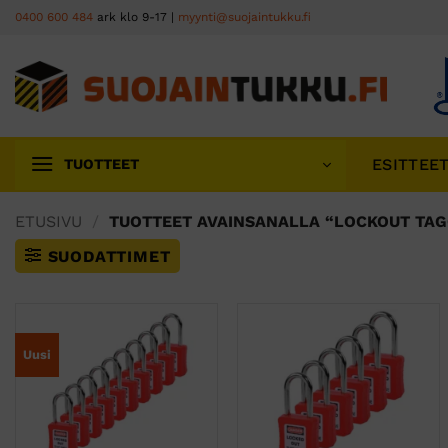
Skip
0400 600 484
ark klo 9-17 |
myynti@suojaintukku.fi
to
content
ESITTEE
TUOTTEET
ETUSIVU
/
TUOTTEET AVAINSANALLA “LOCKOUT TAG
SUODATTIMET
Uusi