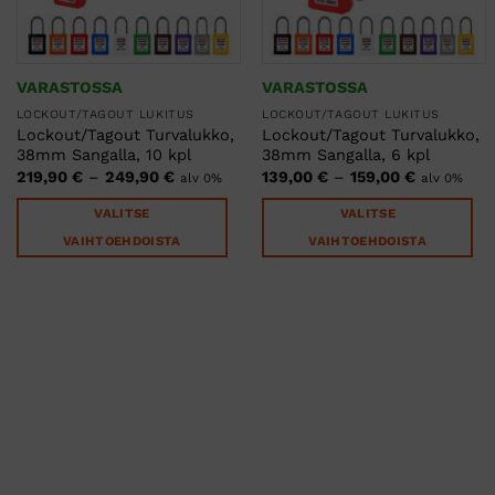
VARASTOSSA
VARASTOSSA
LOCKOUT/TAGOUT LUKITUS
LOCKOUT/TAGOUT LUKITUS
Lockout/Tagout Turvalukko,
Lockout/Tagout Turvalukko,
38mm Sangalla, 10 kpl
38mm Sangalla, 6 kpl
Hintaluokka:
Hintaluok
219,90
€
–
249,90
€
139,00
€
–
159,00
€
alv 0%
alv 0%
219,90 €
139,00 €
-
-
VALITSE
VALITSE
249,90 €
159,00 €
VAIHTOEHDOISTA
VAIHTOEHDOISTA
Tällä
Tällä
tuotteella
tuotteella
on
on
useampi
useampi
muunnelma.
muunnelma.
Voit
Voit
tehdä
tehdä
valinnat
valinnat
tuotteen
tuotteen