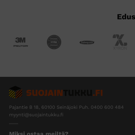
sivulla.
sivulla.
Edus
Pajantie B 18, 60100 Seinäjoki Puh.
0400 600 484
myynti@suojaintukku.fi
Miksi ostaa meiltä?