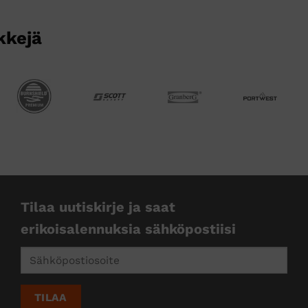
kkejä
Tilaa uutiskirje ja saat
erikoisalennuksia sähköpostiisi