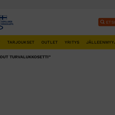
T
TARJOUKSET
OUTLET
YRITYS
JÄLLEENMYY
OUT TURVALUKKOSETTI”