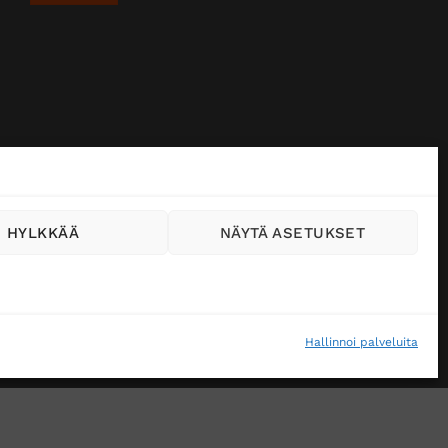
HYLKKÄÄ
NÄYTÄ ASETUKSET
Hallinnoi palveluita
VÄSTEKÄYTÄNTÖ (EU)
MUUTA EVÄSTEASETUKSIA