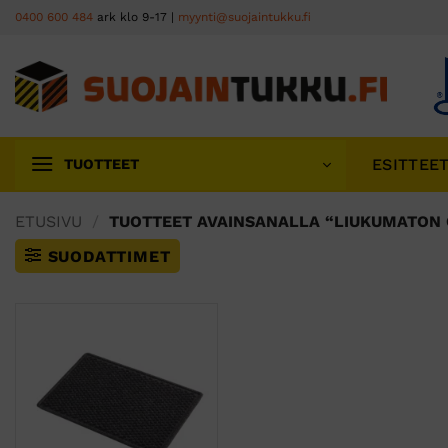
Skip
0400 600 484
ark klo 9-17 |
myynti@suojaintukku.fi
to
content
ESITTEE
TUOTTEET
ETUSIVU
/
TUOTTEET AVAINSANALLA “LIUKUMATON
SUODATTIMET