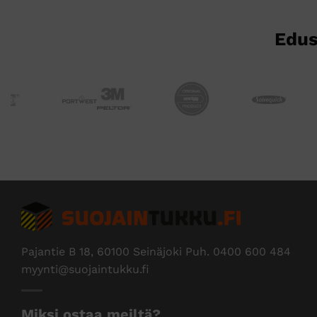
sivulla.
Edus
Pajantie B 18, 60100 Seinäjoki Puh.
0400 600 484
myynti@suojaintukku.fi
Miksi ostaa meiltä?