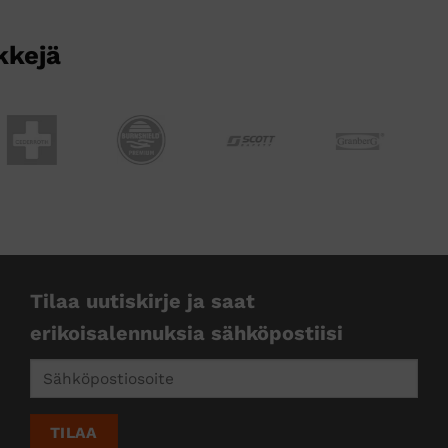
kkejä
Tilaa uutiskirje ja saat
erikoisalennuksia sähköpostiisi