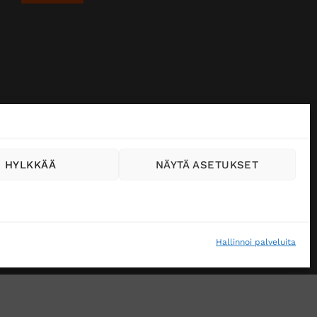
HYLKKÄÄ
NÄYTÄ ASETUKSET
Hallinnoi palveluita
VÄSTEKÄYTÄNTÖ (EU)
MUUTA EVÄSTEASETUKSIA