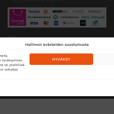
Toimitustavat
Hallinnoi evästeiden suostumusta
Posti
teitä,
HYVÄKSY
en hyväksyminen
Matkahuolto
 tai yksilöllisiä
oi vaikuttaa
Postnord
TUS
TÖIHIN SUOJAINTUKKUUN?
REKISTERISELOSTE
E