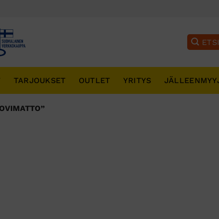
T
TARJOUKSET
OUTLET
YRITYS
JÄLLEENMYY
 OVIMATTO”