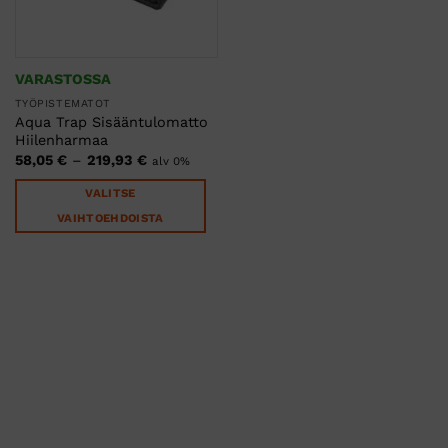
VARASTOSSA
TYÖPISTEMATOT
Aqua Trap Sisääntulomatto
Hiilenharmaa
Hintaluokka:
58,05
€
–
219,93
€
alv 0%
58,05 €
-
VALITSE
219,93 €
VAIHTOEHDOISTA
Tällä
tuotteella
on
useampi
muunnelma.
Voit
tehdä
valinnat
tuotteen