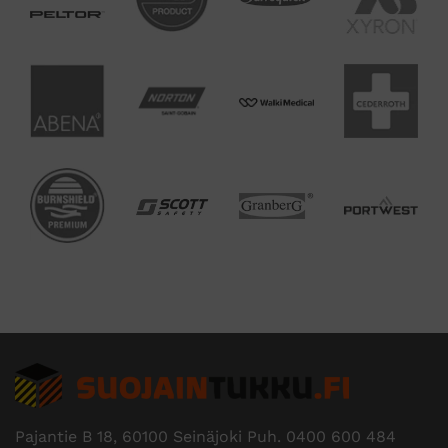
Edustamme useita tunnettuja
tuotemerkkejä