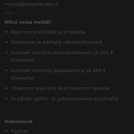
Pajantie B 18, 60100 Seinäjoki Puh.
0400 600 484
myynti@suojaintukku.fi
Miksi ostaa meiltä?
Myymme yksityisille ja yrityksille
Ostaminen ei edellytä rekisteröitymistä
Ilmainen toimitus noutopisteeseen yli 200 €
tilauksille!
Ilmainen toimitus jakopakettina yli 500 €
tilauksille!