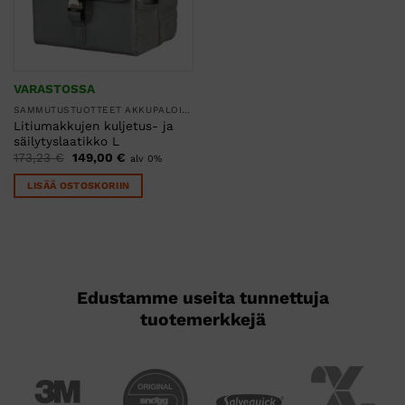
VARASTOSSA
SAMMUTUSTUOTTEET AKKUPALOILLE LI-ION
Litiumakkujen kuljetus- ja
säilytyslaatikko L
Alkuperäinen
Nykyinen
173,23
€
149,00
€
alv 0%
hinta
hinta
oli:
on:
LISÄÄ OSTOSKORIIN
173,23 €.
149,00 €.