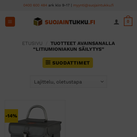
Skip
0400 600 484
ark klo 9-17 |
myynti@suojaintukku.fi
to
content
0
ETUSIVU
/
TUOTTEET AVAINSANALLA
“LITIUMIONIAKUN SÄILYTYS”
SUODATTIMET
-14%