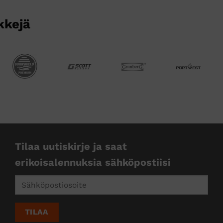
kkejä
Tilaa uutiskirje ja saat
erikoisalennuksia sähköpostiisi