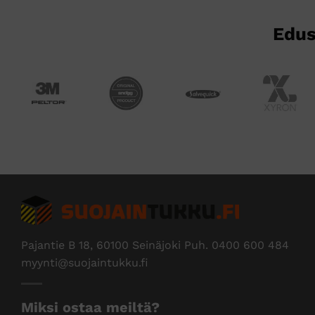
Edus
Pajantie B 18, 60100 Seinäjoki Puh.
0400 600 484
myynti@suojaintukku.fi
Miksi ostaa meiltä?