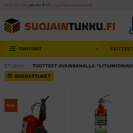
Skip
0400 600 484
ark klo 9-17 |
myynti@suojaintukku.fi
to
content
ESITTEE
TUOTTEET
ETUSIVU
/
TUOTTEET AVAINSANALLA “LITIUMIONIA
SUODATTIMET
Uusi