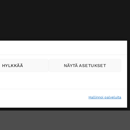
HYLKKÄÄ
NÄYTÄ ASETUKSET
Hallinnoi palveluita
VÄSTEKÄYTÄNTÖ (EU)
MUUTA EVÄSTEASETUKSIA