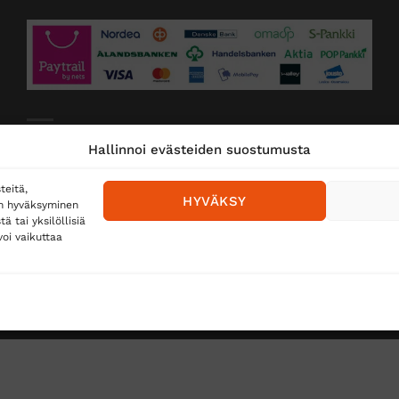
Toimitustavat
Hallinnoi evästeiden suostumusta
Posti
teitä,
HYVÄKSY
en hyväksyminen
Matkahuolto
 tai yksilöllisiä
oi vaikuttaa
Postnord
TUS
TÖIHIN SUOJAINTUKKUUN?
REKISTERISELOSTE
E