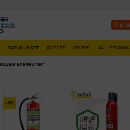
T
TARJOUKSET
OUTLET
YRITYS
JÄLLEENMYY
KKUJEN SAMMUTIN”
-9%