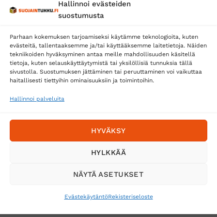
Hallinnoi evästeiden
Posti
suostumusta
Matkahuolto
Parhaan kokemuksen tarjoamiseksi käytämme teknologioita, kuten
Postnord
evästeitä, tallentaaksemme ja/tai käyttääksemme laitetietoja. Näiden
tekniikoiden hyväksyminen antaa meille mahdollisuuden käsitellä
tietoja, kuten selauskäyttäytymistä tai yksilöllisiä tunnuksia tällä
sivustolla. Suostumuksen jättäminen tai peruuttaminen voi vaikuttaa
Tilaa uutiskirje ja saat erikoisalennuksia
haitallisesti tiettyihin ominaisuuksiin ja toimintoihin.
sähköpostiisi
Hallinnoi palveluita
HYVÄKSY
HYLKKÄÄ
NÄYTÄ ASETUKSET
Evästekäytäntö
Rekisteriseloste