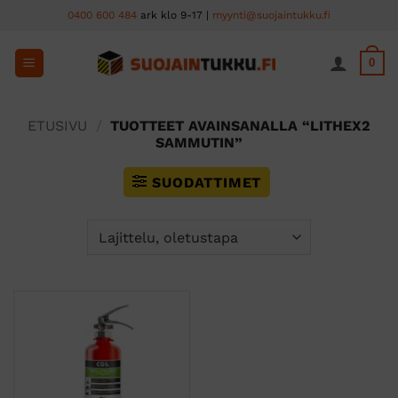
Skip
0400 600 484
ark klo 9-17 |
myynti@suojaintukku.fi
to
content
0
ETUSIVU
/
TUOTTEET AVAINSANALLA “LITHEX2
SAMMUTIN”
SUODATTIMET