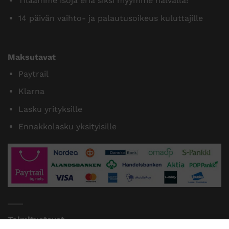
Tilaamme isoja eriä siksi myymme halvalla!
14 päivän vaihto- ja palautusoikeus kuluttajille
Maksutavat
Paytrail
Klarna
Lasku yrityksille
Ennakkolasku yksityisille
Toimitustavat