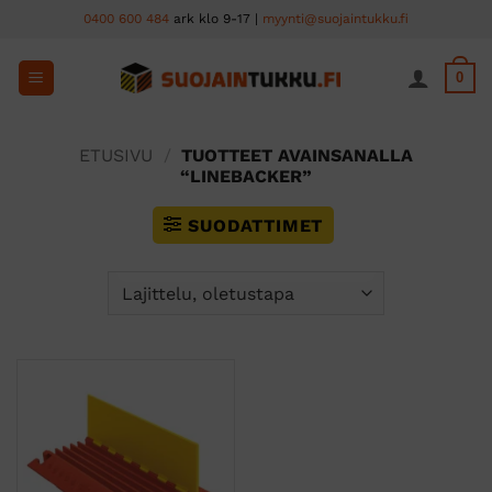
Skip
0400 600 484
ark klo 9-17 |
myynti@suojaintukku.fi
to
content
0
ETUSIVU
/
TUOTTEET AVAINSANALLA
“LINEBACKER”
SUODATTIMET