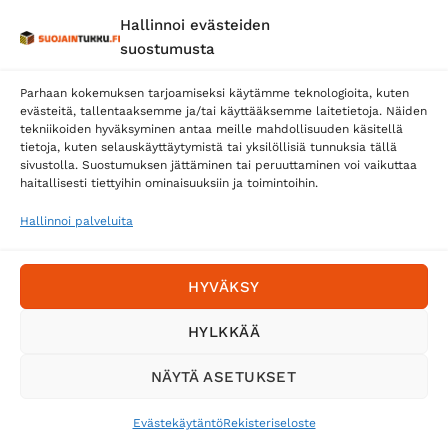
Hallinnoi evästeiden
Posti
suostumusta
Matkahuolto
Parhaan kokemuksen tarjoamiseksi käytämme teknologioita, kuten
Postnord
evästeitä, tallentaaksemme ja/tai käyttääksemme laitetietoja. Näiden
tekniikoiden hyväksyminen antaa meille mahdollisuuden käsitellä
tietoja, kuten selauskäyttäytymistä tai yksilöllisiä tunnuksia tällä
sivustolla. Suostumuksen jättäminen tai peruuttaminen voi vaikuttaa
Tilaa uutiskirje ja saat erikoisalennuksia
haitallisesti tiettyihin ominaisuuksiin ja toimintoihin.
sähköpostiisi
Hallinnoi palveluita
HYVÄKSY
HYLKKÄÄ
NÄYTÄ ASETUKSET
Evästekäytäntö
Rekisteriseloste