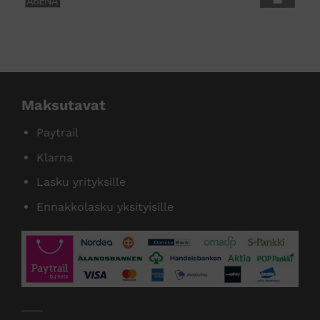
sivulla.
sivulla.
tamme useita tunnettuja tuotemer
Maksutavat
Paytrail
Klarna
Lasku yrityksille
Ennakkolasku yksityisille