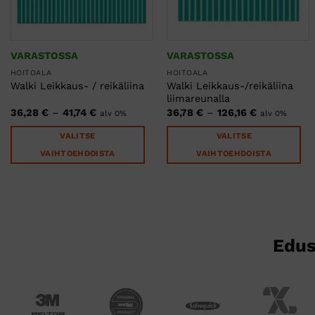
VARASTOSSA
VARASTOSSA
HOITOALA
HOITOALA
Walki Leikkaus-/reikäliina
Walki Leikkaus- / reikäliina
liimareunalla
Hintaluokka:
Hintaluokka
36,28
€
–
41,74
€
36,78
€
–
126,16
€
alv 0%
alv 0%
36,28 €
36,78 €
-
-
VALITSE
VALITSE
41,74 €
126,16 €
VAIHTOEHDOISTA
VAIHTOEHDOISTA
Tällä
Tällä
tuotteella
tuotteella
on
on
useampi
useampi
muunnelma.
muunnelma.
Voit
Voit
tehdä
tehdä
valinnat
valinnat
tuotteen
tuotteen