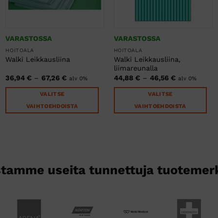
VARASTOSSA
VARASTOSSA
HOITOALA
HOITOALA
Walki Leikkausliina,
Walki Leikkausliina
liimareunalla
:
Hintaluokka:
Hintaluokka:
36,94
€
–
67,26
€
44,88
€
–
46,56
€
alv 0%
alv 0%
36,94 €
44,88 €
-
-
VALITSE
VALITSE
67,26 €
46,56 €
VAIHTOEHDOISTA
VAIHTOEHDOISTA
Tällä
Tällä
tuotteella
tuotteella
on
on
useampi
useampi
muunnelma.
muunnelma.
Voit
Voit
tehdä
tehdä
valinnat
valinnat
tuotteen
tuotteen