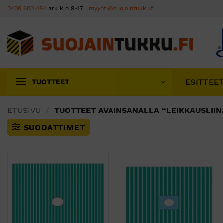
Skip
0400 600 484
ark klo 9-17 |
myynti@suojaintukku.fi
to
content
ESITTEE
TUOTTEET
ETUSIVU
/
TUOTTEET AVAINSANALLA “LEIKKAUSLIIN
SUODATTIMET