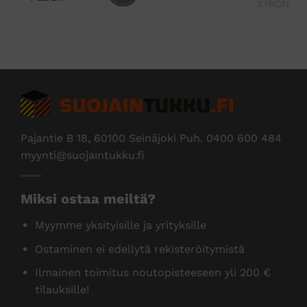
sivulla.
sivulla.
Edus
Pajantie B 18, 60100 Seinäjoki Puh.
0400 600 484
myynti@suojaintukku.fi
Miksi ostaa meiltä?