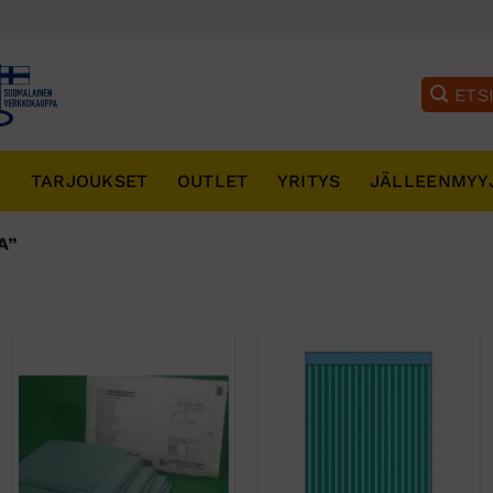
T
TARJOUKSET
OUTLET
YRITYS
JÄLLEENMYY
A”