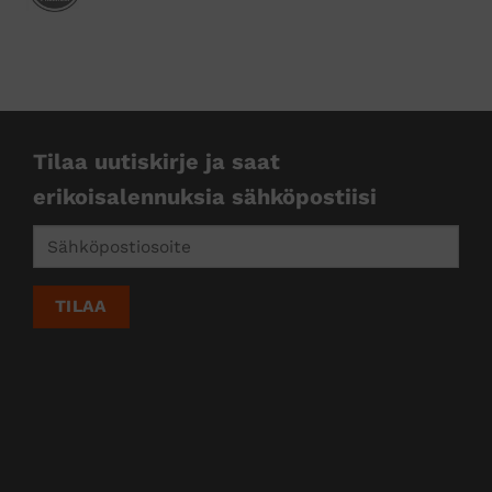
kkejä
Tilaa uutiskirje ja saat
erikoisalennuksia sähköpostiisi