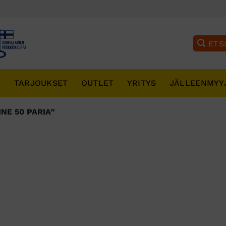
T
TARJOUKSET
OUTLET
YRITYS
JÄLLEENMYY
NE 50 PARIA”