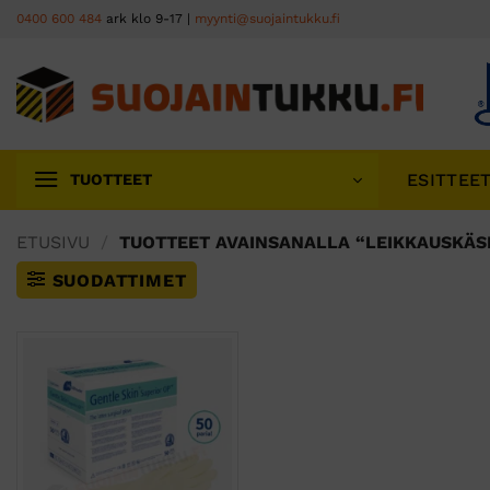
Skip
0400 600 484
ark klo 9-17 |
myynti@suojaintukku.fi
to
content
ESITTEE
TUOTTEET
ETUSIVU
/
TUOTTEET AVAINSANALLA “LEIKKAUSKÄSI
SUODATTIMET