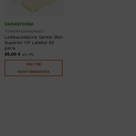
VARASTOSSA
TOIMENPIDEKÄSINEET
Leikkauskäsine Gentle Skin
Superior OP Lateksi 50
paria
59,00
€
alv 0%
VALITSE
VAIHTOEHDOISTA
Tällä
tuotteella
on
useampi
muunnelma.
Voit
tehdä
valinnat
tuotteen