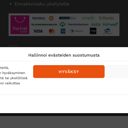
Ennakkolasku yksityisille
Toimitustavat
Hallinnoi evästeiden suostumusta
Posti
teitä,
HYVÄKSY
en hyväksyminen
Matkahuolto
 tai yksilöllisiä
oi vaikuttaa
Postnord