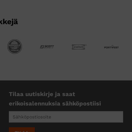
kkejä
Tilaa uutiskirje ja saat
erikoisalennuksia sähköpostiisi