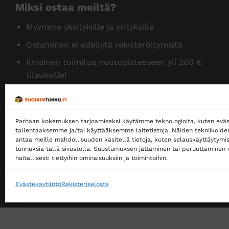
Miksi ostaa meiltä?
Myymme yksityisille ja yrityksille
Ostaminen ei edellytä rekisteröitymistä
Ilmainen toimitus noutopisteeseen yli 200 €
tilauksille!
Ilmainen toimitus jakopakettina yli 500 €
tilauksille!
Parhaan kokemuksen tarjoamiseksi käytämme teknologioita, kuten eväs
Tilaamme isoja eriä siksi myymme halvalla!
tallentaaksemme ja/tai käyttääksemme laitetietoja. Näiden tekniikoid
14 päivän vaihto- ja palautusoikeus kuluttajille
antaa meille mahdollisuuden käsitellä tietoja, kuten selauskäyttäytymistä
tunnuksia tällä sivustolla. Suostumuksen jättäminen tai peruuttaminen v
haitallisesti tiettyihin ominaisuuksiin ja toimintoihin.
Evästekäytäntö
Rekisteriseloste