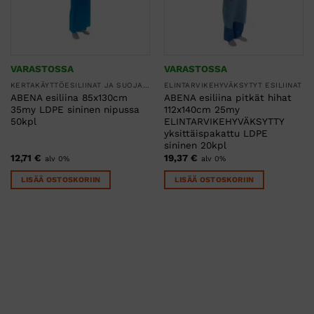
VARASTOSSA
VARASTOSSA
KERTAKÄYTTÖESILIINAT JA SUOJAESSUT
ELINTARVIKEHYVÄKSYTYT ESILIINAT
ABENA esiliina 85x130cm
ABENA esiliina pitkät hihat
35my LDPE sininen nipussa
112x140cm 25my
50kpl
ELINTARVIKEHYVÄKSYTTY
yksittäispakattu LDPE
sininen 20kpl
12,71
€
19,37
€
alv 0%
alv 0%
LISÄÄ OSTOSKORIIN
LISÄÄ OSTOSKORIIN