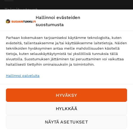
Toimitustavat
Hallinnoi evästeiden
Posti
suostumusta
Matkahuolto
Parhaan kokemuksen tarjoamiseksi käytämme teknologioita, kuten
Postnord
evästeitä, tallentaaksemme ja/tai käyttääksemme laitetietoja. Näiden
tekniikoiden hyväksyminen antaa meille mahdollisuuden käsitellä
tietoja, kuten selauskäyttäytymistä tai yksilöllisiä tunnuksia tällä
sivustolla. Suostumuksen jättäminen tai peruuttaminen voi vaikuttaa
Tilaa uutiskirje ja saat erikoisalennuksia
haitallisesti tiettyihin ominaisuuksiin ja toimintoihin.
sähköpostiisi
Hallinnoi palveluita
HYVÄKSY
HYLKKÄÄ
NÄYTÄ ASETUKSET