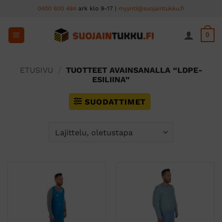
Skip
0400 600 484
ark klo 9-17 |
myynti@suojaintukku.fi
to
content
0
ETUSIVU
/
TUOTTEET AVAINSANALLA “LDPE-
ESILIINA”
SUODATTIMET