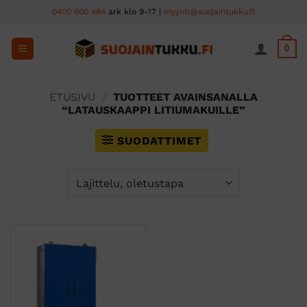
Skip
0400 600 484
ark klo 9-17 |
myynti@suojaintukku.fi
to
content
0
ETUSIVU
/
TUOTTEET AVAINSANALLA
“LATAUSKAAPPI LITIUMAKUILLE”
SUODATTIMET