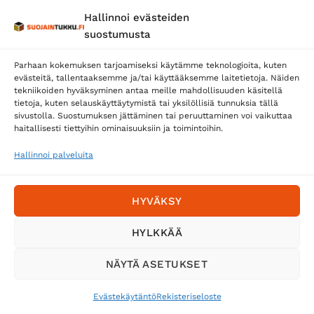
Hallinnoi evästeiden
Posti
suostumusta
Matkahuolto
Parhaan kokemuksen tarjoamiseksi käytämme teknologioita, kuten
Postnord
evästeitä, tallentaaksemme ja/tai käyttääksemme laitetietoja. Näiden
tekniikoiden hyväksyminen antaa meille mahdollisuuden käsitellä
tietoja, kuten selauskäyttäytymistä tai yksilöllisiä tunnuksia tällä
sivustolla. Suostumuksen jättäminen tai peruuttaminen voi vaikuttaa
Tilaa uutiskirje ja saat erikoisalennuksia
haitallisesti tiettyihin ominaisuuksiin ja toimintoihin.
sähköpostiisi
Hallinnoi palveluita
HYVÄKSY
HYLKKÄÄ
NÄYTÄ ASETUKSET
Evästekäytäntö
Rekisteriseloste