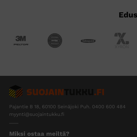
Edus
Pajantie B 18, 60100 Seinäjoki Puh.
0400 600 484
myynti@suojaintukku.fi
Miksi ostaa meiltä?