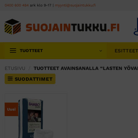
Skip
0400 600 484
ark klo 9-17 |
myynti@suojaintukku.fi
to
content
ESITTEE
TUOTTEET
ETUSIVU
/
TUOTTEET AVAINSANALLA “LASTEN YÖVA
SUODATTIMET
Uusi