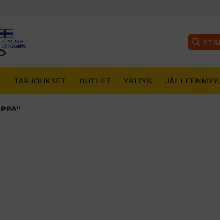
T
TARJOUKSET
OUTLET
YRITYS
JÄLLEENMYY
IPPA”