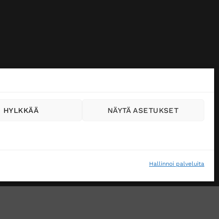
HYLKKÄÄ
NÄYTÄ ASETUKSET
Hallinnoi palveluita
VÄSTEKÄYTÄNTÖ (EU)
MUUTA EVÄSTEASETUKSIA