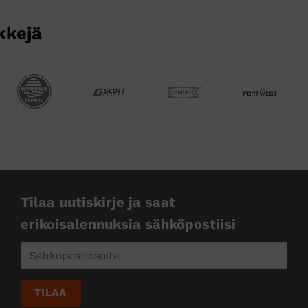
kkejä
Tilaa uutiskirje ja saat
erikoisalennuksia sähköpostiisi