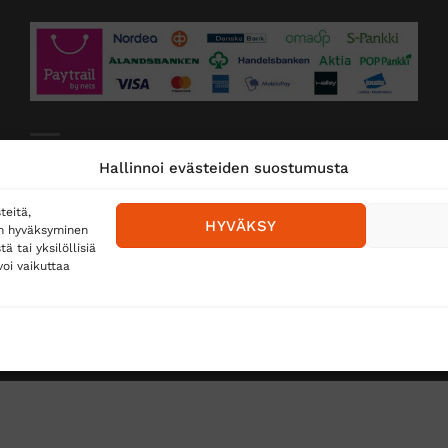
Toimitustavat
Hallinnoi evästeiden suostumusta
Posti
teitä,
HYVÄKSY
en hyväksyminen
Matkahuolto
 tai yksilöllisiä
oi vaikuttaa
Postnord
TUS
TÖIHIN SUOJAINTUKKUUN?
REKISTERISELOSTE
E